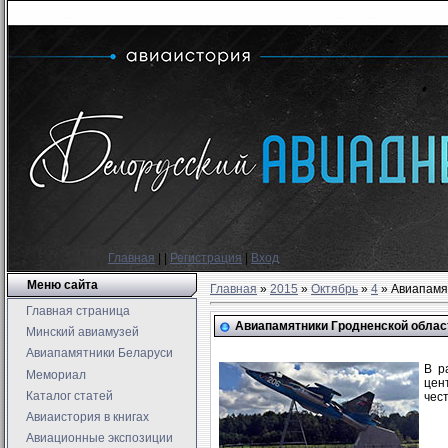
Главная
|
|
Регистрация
|
Вход
Меню сайта
Главная
»
2015
»
Октябрь
»
4
» Авиапамят
Главная страница
Авиапамятники Гродненской област
Минский авиамузей
Авиапамятники Беларуси
В р
Мемориал
цен
Каталог статей
чес
Авиаистория в книгах
Авиационные экспозиции