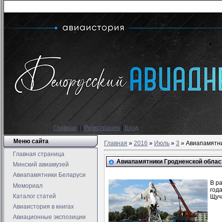
Главная
|
|
Регистрация
|
Вход
Меню сайта
Главная
»
2016
»
Июль
»
3
» Авиапамятни
Главная страница
Авиапамятники Гродненской облас
Минский авиамузей
Авиапамятники Беларуси
В р
Мемориал
год
Каталог статей
Щуч
Авиаистория в книгах
Авиационные экспозиции