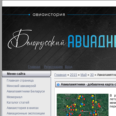
Главная
|
|
Регистрация
|
Вход
Меню сайта
Главная
»
2015
»
Май
»
30
» Авиапамятни
Главная страница
Авиапамятники - добавлена карта
Минский авиамузей
Авиапамятники Беларуси
В р
Мемориал
лет
Каталог статей
мем
пер
Авиаистория в книгах
Авиационные экспозиции