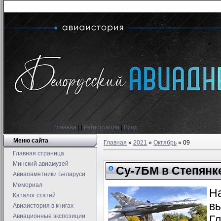
Главная
|
|
Регистрация
|
Вход
Меню сайта
Главная
»
2021
»
Октябрь
»
09
Главная страница
Минский авиамузей
Су-7БМ в Степянк
Авиапамятники Беларуси
Мемориал
На
Каталог статей
вы
Авиаистория в книгах
Авиационные экспозиции
Гл