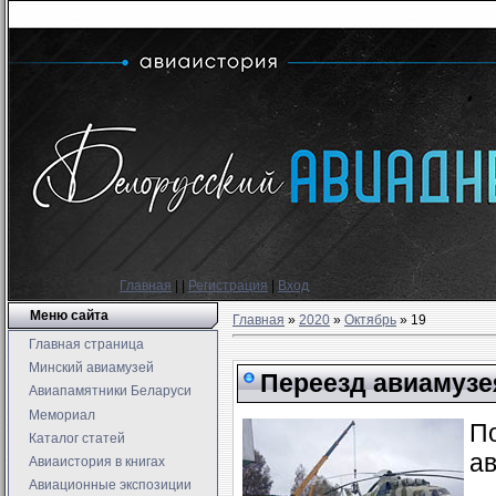
Главная
|
|
Регистрация
|
Вход
Меню сайта
Главная
»
2020
»
Октябрь
»
19
Главная страница
Минский авиамузей
Переезд авиамузе
Авиапамятники Беларуси
Мемориал
По
Каталог статей
ав
Авиаистория в книгах
Авиационные экспозиции