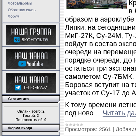
Кр
Фотоальбомы
в 
Обратная связь
Форум
образом в аэроклуб
Липки, на сегодняшн
МиГ-27К, Су-24М, Ту-1
войдут в состав эксп
очереди на перемещен
порядке очереди. До
остаться три экспона
самолетом Су-7БМК. 
Боровая вступит на 
участок от Су-17 до А
Статистика
К тому времени летн
под ново
...
Читать да
Онлайн всего:
2
Гостей:
2
Пользователей:
0
Форма входа
Просмотров:
2561
|
Добави