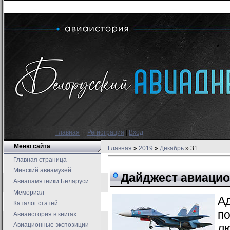
Главная
|
|
Регистрация
|
Вход
Меню сайта
Главная
»
2019
»
Декабрь
»
31
Главная страница
Минский авиамузей
Дайджест авиацио
Авиапамятники Беларуси
Мемориал
А
Каталог статей
по
Авиаистория в книгах
Авиационные экспозиции
л