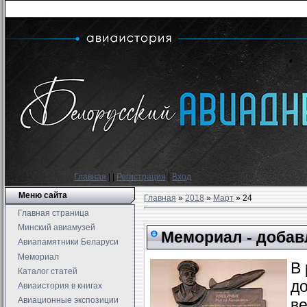
Главная
|
|
Регистрация
|
Вход
Меню сайта
Главная
»
2018
»
Март
»
24
Главная страница
Минский авиамузей
Мемориал - добав
Авиапамятники Беларуси
Мемориал
В
Каталог статей
до
Авиаистория в книгах
Авиационные экспозиции
в