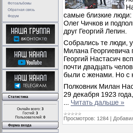
Фотоальбомы
На
Обратная связь
самые близкие люди: 
Форум
Олег Чичков и подпол
друг Георгий Лепин.
Собрались те люди, у
Милана Георгиевича 
Георгий Настасич всп
почти двадцать челов
были с женами. Но с
Полковник Милан Нас
29 декабря 1923 года
Статистика
...
Читать дальше »
Онлайн всего:
3
Гостей:
3
Пользователей:
0
Просмотров:
1284
|
Добави
Форма входа