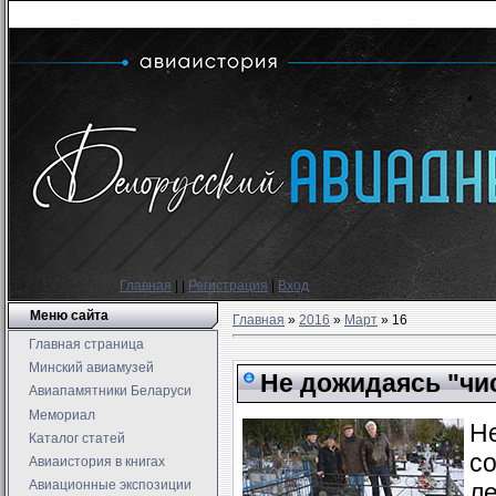
Главная
|
|
Регистрация
|
Вход
Меню сайта
Главная
»
2016
»
Март
»
16
Главная страница
Минский авиамузей
Не дожидаясь "чи
Авиапамятники Беларуси
Мемориал
Н
Каталог статей
со
Авиаистория в книгах
Авиационные экспозиции
ле