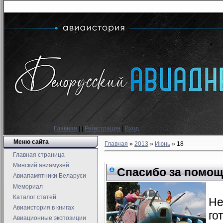
Главная
|
|
Регистрация
|
Вход
Меню сайта
Главная
»
2013
»
Июнь
»
18
Главная страница
Минский авиамузей
Спасибо за помощ
Авиапамятники Беларуси
Мемориал
Каталог статей
Не
Авиаистория в книгах
го
Авиационные экспозиции