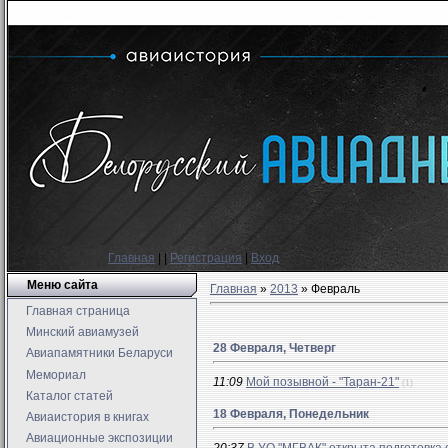
Главная
|
|
Регистрация
|
Вход
Меню сайта
Главная
»
2013
»
Февраль
Главная страница
Минский авиамузей
28 Февраля, Четверг
Авиапамятники Беларуси
Мемориал
11:09
Мой позывной - "Таран-21"
(1)
Каталог статей
18 Февраля, Понедельник
Авиаистория в книгах
Авиационные экспозиции