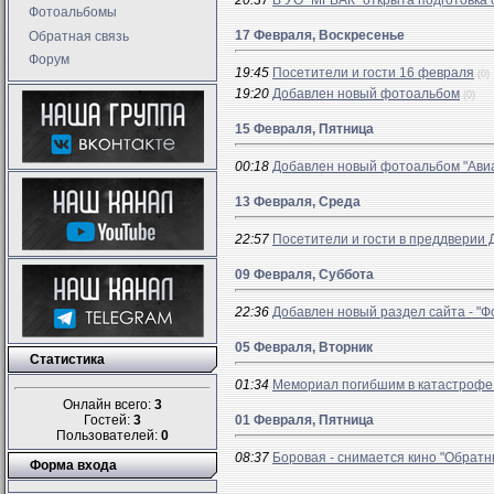
20:37
В УО "МГВАК" открыта подготовка
Фотоальбомы
17 Февраля, Воскресенье
Обратная связь
Форум
19:45
Посетители и гости 16 февраля
(0)
19:20
Добавлен новый фотоальбом
(0)
15 Февраля, Пятница
00:18
Добавлен новый фотоальбом "Авиа
13 Февраля, Среда
22:57
Посетители и гости в преддверии
09 Февраля, Суббота
22:36
Добавлен новый раздел сайта - "
05 Февраля, Вторник
Статистика
01:34
Мемориал погибшим в катастрофе 
Онлайн всего:
3
Гостей:
3
01 Февраля, Пятница
Пользователей:
0
08:37
Боровая - снимается кино "Обратн
Форма входа