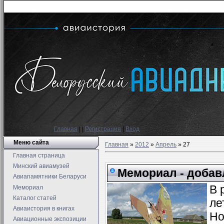
Главная
|
|
Регистрация
|
Вход
Меню сайта
Главная
»
2012
»
Апрель
»
27
Главная страница
Минский авиамузей
Мемориал - добав
Авиапамятники Беларуси
В 
Мемориал
Каталог статей
ле
Авиаистория в книгах
Но
Авиационные экспозиции