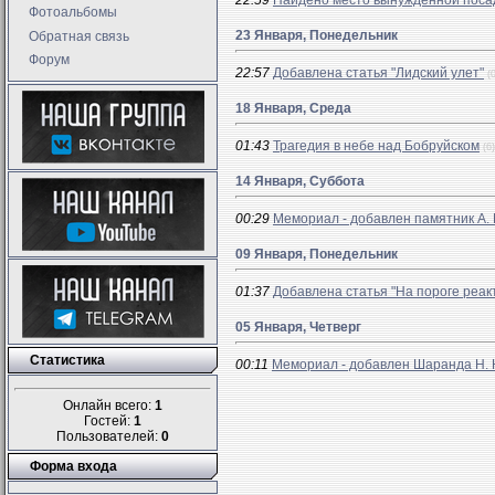
22:59
Найдено место вынужденной поса
Фотоальбомы
23 Января, Понедельник
Обратная связь
Форум
22:57
Добавлена статья "Лидский улет"
(
18 Января, Среда
01:43
Трагедия в небе над Бобруйском
(6)
14 Января, Суббота
00:29
Мемориал - добавлен памятник А.
09 Января, Понедельник
01:37
Добавлена статья "На пороге реак
05 Января, Четверг
Статистика
00:11
Мемориал - добавлен Шаранда Н. 
Онлайн всего:
1
Гостей:
1
Пользователей:
0
Форма входа