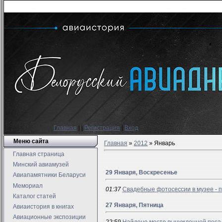
Главная
|
|
Регистрация
|
Вход
Меню сайта
Главная
»
2012
»
Январь
Главная страница
Минский авиамузей
29 Января, Воскресенье
Авиапамятники Беларуси
Мемориал
01:37
Свадебные фотосессии в музее - п
Каталог статей
27 Января, Пятница
Авиаистория в книгах
Авиационные экспозиции