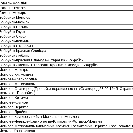
Гомель-Могилёв
Гомель-Чечерск
Гомель-Мозырь
Бобруйск-Могилёв
Бобруйск-Мозырь
Бобруйск-Паричи
Бобруйск-Глуск
Бобруйск-Слуцк
Бобруйск-Копыль
Бобруйск-Старобин
Бобруйск-Красная Слобода
Бобруйск-Любань
Бобруйск-Красная Слобода- Старобин -Бобруйск
Бобруйск-Любань- Старобин -Красная Слобода- Бобруйск
Могилёв-Мозырь
Могилёв-Климовичи
Могилёв-Краснополье
Могилёв-Мстиславль
Могилёв-Славгород (Пропойск переименован в Славгород 23.05.1945. Странно,
называют Пропойск.)
Могилёв-Хотимск
Могилёв-Круглое
Могилёв-Чериков
Могилёв-Дрибин
Могилёв-Круглое-Дрибин-Мстиславль-Могилёв
Могилёв-Чериков-Краснополье-Климовичи-Хотимск-Могилёв
Могилёв-Мстиславль-Климовичи-Хотимск-Костюковичи-Чериков-Краснополье-
Мозырь-Копаткевичи