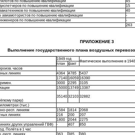
пилотов по повышению квалификации
45
диспетчеров по повышению квалификации
15
авиатехников по повышению квалификации
40
 авиамотористов по повышению квалификации
-
инженеров по повышению квалификации
-
263
ПРИЛОЖЕНИЕ 3
Выполнение государственного плана воздушных перевозок
1949 год
Фактическое выполнение в 1948
план
факт
произв. часов
юзных линиях
4364
4785
5437
Л
17140
16059
16390
примен.
3000
2295
3105
виации
15000
13749
13387
35140
32103
32882
 лёгкому парку)
километрах (тыс.)
зно-респ. линиям
1584
1814
2068
тных линиях
216
200
207
1800
2044
2275
а линиях других управлений ГВФ)
-
407
850
од. Полёта в 1 час
з.-респ. линиях
363
385
380