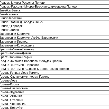
Полоцк -Миоры-Россоны-Полоцк
Полоцк -Рассоны-Миоры-Браслав-Шарковщина-Полоцк
Витебск-Велиж
Витебск-Улла
Пинск-Телеханы
Пинск-Столин-Д.Городок-Пинск
Пинск-Д.Городок
Пинск-Столин
Барановичи-Кореличи
Барановичи-Кареличи-Любча-Барановичи
Барановичи-Ивенец
Барановичи-Козловщина
Брест-Жабинка-Каменец
Брест-Жабинка-Дывин
Брест-Жабинка-Кобрин
Гродно-Житомля-Вороново-Желудок-Гродно
Гродно- Житомля -Порозово
Гродно- Житомля -Свислочь-Берестовица-Гродно
Гомель-Речица-Лоев-Гомель
Гомель-Светиловичи-Корма-Гомель
Гомель-Лоев
Гомель-Корма
Гомель-Светиловичи
Гомель-Журавичи
Гомель-Акшинка
Гомель-Стрешин
Гомель-Чернобыль
Гомель-Бобруйск