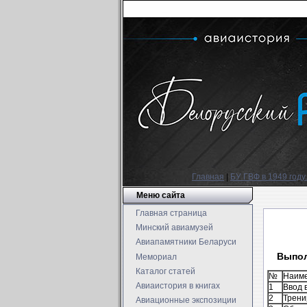
Главная
|
БУ ГВФ в 1949 году
Меню сайта
Главная страница
Минский авиамузей
Авиапамятники Беларуси
Выпол
Мемориал
Каталог статей
№
Наиме
Авиаистория в книгах
1
Ввод 
2
Трени
Авиационные экспозиции