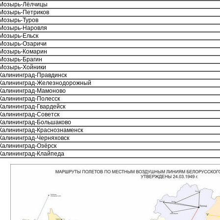
Мозырь-Лёлчицы
Мозырь-Петриков
Мозырь-Туров
Мозырь-Наровля
Мозырь-Ельск
Мозырь-Озаричи
Мозырь-Комарин
Мозырь-Брагин
Мозырь-Хойники
Калининград-Правдинск
Калининград-Железнодорожный
Калининград-Мамоново
Калининград-Полесск
Калининград-Гвардейск
Калининград-Советск
Калининград-Большаково
Калининград-Краснознаменск
Калининград-Черняховск
Калининград-Озёрск
Калининград-Клайпеда