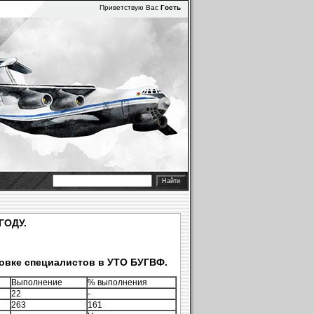
Приветствую Вас
Гость
ГОДУ.
товке специалистов в УТО БУГВФ.
Выполнение
% выполнения
22
-
263
161