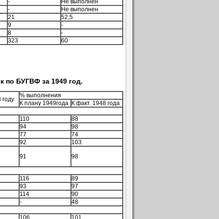
-
Не выполнен
-
Не выполнен
21
52,5
9
-
8
-
323
60
 по БУГВФ за 1949 год.
% выполнения
 году
К плану 1949года
К факт. 1948 года
110
88
94
98
77
74
92
103
91
98
116
89
93
97
114
90
-
48
106
101