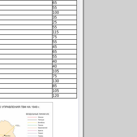
65
55
100
35
25
55
115
75
55
45
65
55
40
40
105
75
130
85
105
120