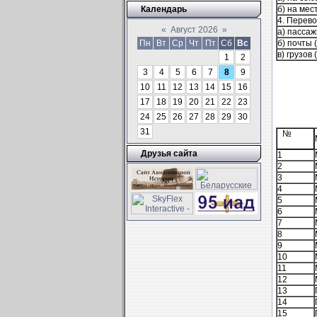
Календарь
б) на мес
4. Перево
«
Август 2026
»
а) пассаж
Пн
Вт
Ср
Чт
Пт
Сб
Вс
б) почты 
в) грузов 
1
2
3
4
5
6
7
8
9
10
11
12
13
14
15
16
17
18
19
20
21
22
23
24
25
26
27
28
29
30
31
№
Друзья сайта
1
2
3
4
5
6
7
8
9
10
11
12
13
14
15