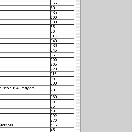
165
60
135
100
130
55
50
110
140
130
145
95
300
305
220
115
95
100
 что в 1949 году его
70
160
55
75
60
292
370
Могилёв
415
45