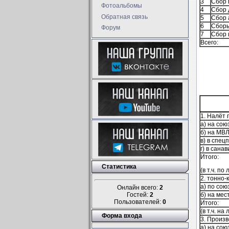
3
Сбор 
Фотоальбомы
4
Сбор 
Обратная связь
5
Сбор 
6
Сборы
Форум
7
Сбор 
Всего:
1. Налёт 
а) на со
б) на МВ
в) в спец
г) в сана
Итого:
Статистика
(в т.ч. по
2. тонно-
а) по сою
Онлайн всего:
2
Гостей:
2
б) на мес
Пользователей:
0
Итого:
(в т.ч. н
Форма входа
3. Произв
а) на сою