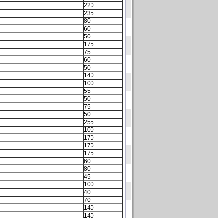
220
235
80
60
50
175
75
60
50
140
100
55
50
75
50
255
100
170
170
175
60
80
45
100
40
70
140
140