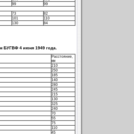
99
99
73
82
101
110
130
84
 БУГВФ 4 июня 1949 года.
Расстояние,
км
210
250
185
140
280
245
215
130
325
240
70
55
75
110
45