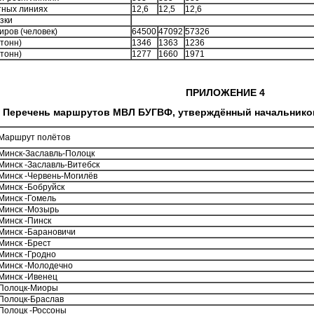
тных линиях
12,6
12,5
12,6
зки
иров (человек)
64500
47092
57326
(тонн)
1346
1363
1236
(тонн)
1277
1660
1971
ПРИЛОЖЕНИЕ 4
Перечень маршрутов МВЛ БУГВФ, утверждённый начальником
Маршрут полётов
Минск-Заславль-Полоцк
Минск -Заславль-Витебск
Минск -Червень-Могилёв
Минск -Бобруйск
Минск -Гомель
Минск -Мозырь
Минск -Пинск
Минск -Барановичи
Минск -Брест
Минск -Гродно
Минск -Молодечно
Минск -Ивенец
Полоцк-Миоры
Полоцк-Браслав
Полоцк -Россоны