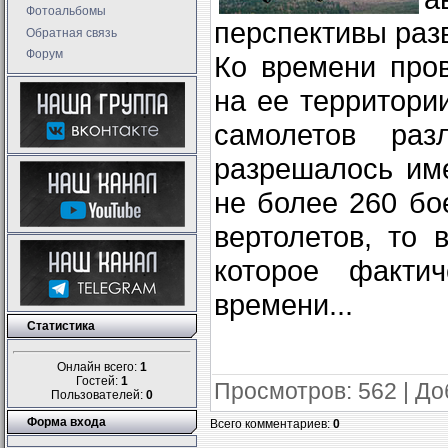
Фотоальбомы
перспективы разв
Обратная связь
Форум
Ко времени про
на ее территори
самолетов раз
разрешалось им
не более 260 бо
вертолетов, то 
которое факти
времени...
Статистика
Онлайн всего:
1
Гостей:
1
Просмотров
: 562 |
До
Пользователей:
0
Форма входа
Всего комментариев
:
0