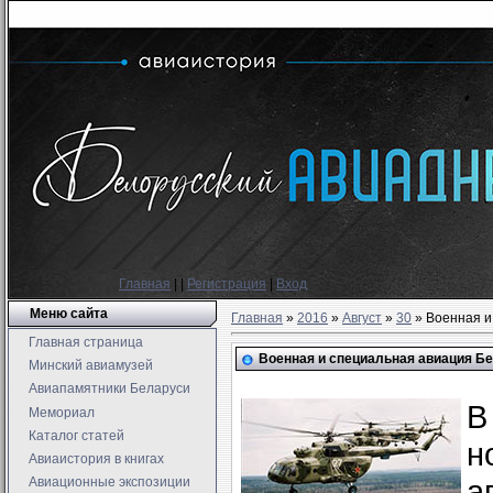
Главная
|
|
Регистрация
|
Вход
Меню сайта
Главная
»
2016
»
Август
»
30
» Военная и
Главная страница
Военная и специальная авиация Бе
Минский авиамузей
Авиапамятники Беларуси
В
Мемориал
Каталог статей
н
Авиаистория в книгах
а
Авиационные экспозиции