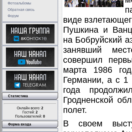
Фотоальбомы
п
Обратная связь
Форум
виде взлетающег
Пушкина и Ванц
на Бобруйский а
занявший мест
совершил первы
марта 1986 го
Германии, а с 1
года продолж
Статистика
Гродненской об
полет.
Онлайн всего:
2
Гостей:
2
Пользователей:
0
В своем высту
Форма входа