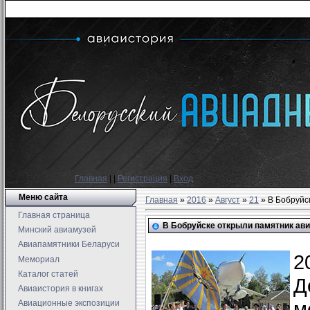
Главная
|
|
Регистрация
|
Вход
Меню сайта
Главная
»
2016
»
Август
»
21
» В Бобруйс
Главная страница
В Бобруйске открыли памятник ав
Минский авиамузей
Авиапамятники Беларуси
2
Мемориал
Каталог статей
Д
Авиаистория в книгах
м
Авиационные экспозиции