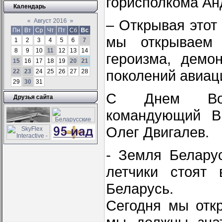
горисполкома Ан
Календарь
– Открывая этот
«
Август 2016
»
Пн
Вт
Ср
Чт
Пт
Сб
Вс
мы открываем 
1
2
3
4
5
6
7
8
9
10
11
12
13
14
героизма, демо
15
16
17
18
19
20
21
поколений авиаци
22
23
24
25
26
27
28
29
30
31
С Днем Воен
Друзья сайта
командующий В
Олег Двигалев.
- Земля Белару
летчики стоят
Беларусь.
Сегодня мы отк