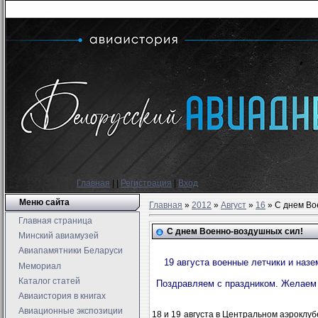
Главная
|
|
Регистрация
|
Вход
Меню сайта
Главная
»
2012
»
Август
»
16
» С днем Во
Главная страница
С днем Военно-воздушных сил!
Минский авиамузей
Авиапамятники Беларуси
19 августа военные летчики и наз
Мемориал
Каталог статей
Поздравляем с праздником.
Желаем 
Авиаистория в книгах
Авиационные экспозиции
18 и 19 августа в Центральном аэрокл