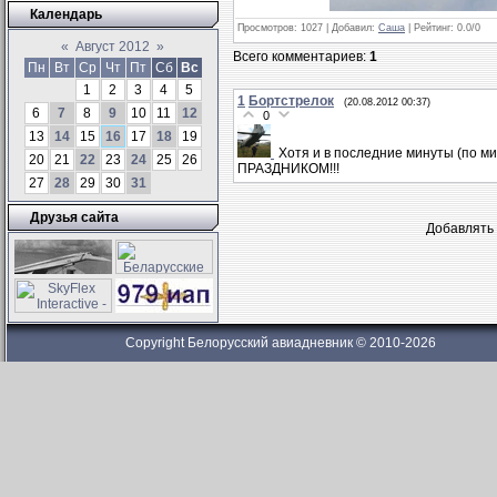
Календарь
Просмотров
: 1027 |
Добавил
:
Саша
|
Рейтинг
:
0.0
/
0
«
Август 2012
»
Всего комментариев
:
1
Пн
Вт
Ср
Чт
Пт
Сб
Вс
1
2
3
4
5
1
Бортстрелок
(20.08.2012 00:37)
6
7
8
9
10
11
12
0
13
14
15
16
17
18
19
Хотя и в последние минуты (по ми
20
21
22
23
24
25
26
ПРАЗДНИКОМ!!!
27
28
29
30
31
Друзья сайта
Добавлять 
Copyright Белорусский авиадневник © 2010-2026