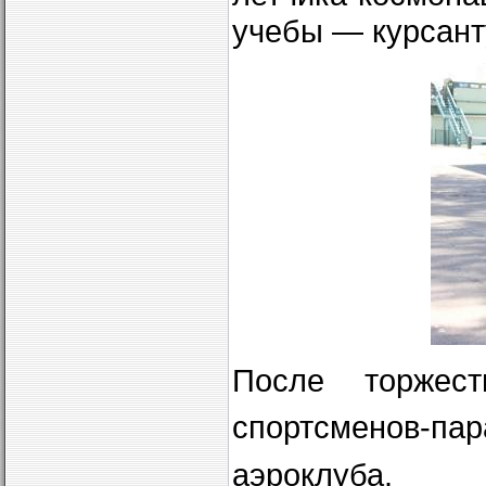
учебы — курсант
После торжес
спортсменов-па
аэроклуба.