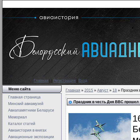
Главная
|
|
Регистрация
|
Вход
Меню сайта
Главная
»
2015
»
Август
»
18
» Праздник 
Главная страница
Праздник в честь Дня ВВС прошел
Минский авиамузей
Авиапамятники Беларуси
1
Мемориал
Каталог статей
Б
Авиаистория в книгах
м
Авиационные экспозиции