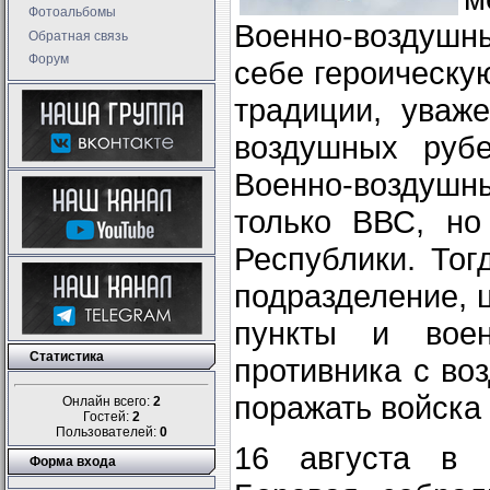
Фотоальбомы
Военно-воздушн
Обратная связь
Форум
себе героическу
традиции, уваж
воздушных руб
Военно-воздушн
только ВВС, но
Республики. Тог
подразделение, 
пункты и вое
Статистика
противника с во
поражать войска
Онлайн всего:
2
Гостей:
2
Пользователей:
0
16 августа в 
Форма входа