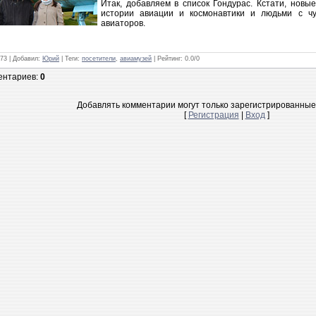
Итак, добавляем в список Гондурас. Кстати, нов
истории авиации и космонавтики и людьми с чу
авиаторов.
973 |
Добавил
:
Юрий
|
Теги
:
посетители
,
авиамузей
|
Рейтинг
:
0.0
/
0
ентариев
:
0
Добавлять комментарии могут только зарегистрированные
[
Регистрация
|
Вход
]