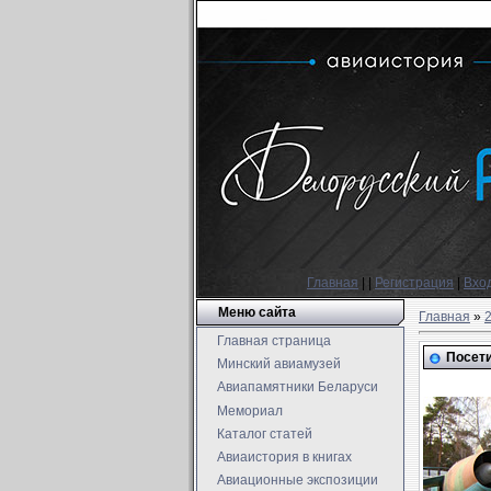
Главная
|
|
Регистрация
|
Вхо
Меню сайта
Главная
»
Главная страница
Посети
Минский авиамузей
Авиапамятники Беларуси
Мемориал
Каталог статей
Авиаистория в книгах
Авиационные экспозиции