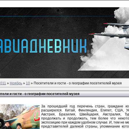
д
2011
»
Ноябрь
»
10
» Посетители и гости - о географии посетителей музея
тели и гости - о географии посетителей музея
За прошедший год перечень стран, граждане ко
расширился. Китай, Финляндия, Египет, США, Ук
Австрия, Бразилия, Швейцария, Австралия, 
продолжать и продолжать, тем более что некото
экспозицию при каждом удобном случае. И, тем не м
представителей далекой страны, упоминание кото