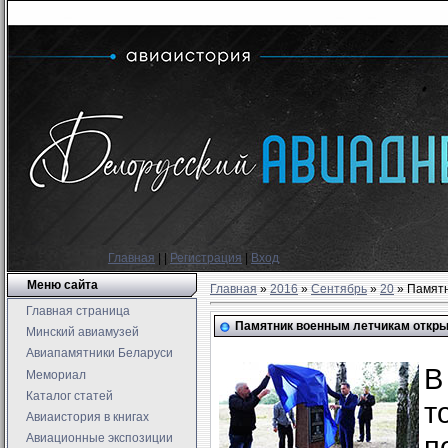
Главная
|
|
Регистрация
|
Вход
Меню сайта
Главная
»
2016
»
Сентябрь
»
20
» Памятн
Главная страница
Памятник военным летчикам откры
Минский авиамузей
Авиапамятники Беларуси
В
Мемориал
Каталог статей
т
Авиаистория в книгах
п
Авиационные экспозиции