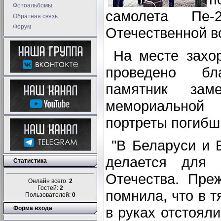
Фотоальбомы
самолета Пе
Обратная связь
Форум
Отечественной в
На месте захор
проведено бл
памятник за
мемориальной
портреты погибш
"В Беларуси и Б
делается для 
Статистика
Отечества. Пре
Онлайн всего:
2
Гостей:
2
помнила, что в 
Пользователей:
0
в руках отстоял
Форма входа