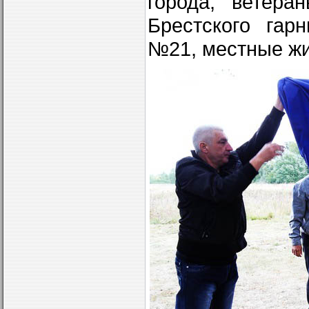
города, ветера
Брестского гар
№21, местные жи