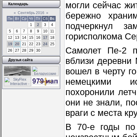
могли сейчас жи
Календарь
бережно храни
«
Сентябрь 2016
»
Пн
Вт
Ср
Чт
Пт
Сб
Вс
подчеркнул зам
1
2
3
4
5
6
7
8
9
10
11
горисполкома Се
12
13
14
15
16
17
18
19
20
21
22
23
24
25
Самолет Пе-2 п
26
27
28
29
30
вблизи деревни 
Друзья сайта
вошел в черту г
немецкими и
похоронили летч
они не знали, п
враги с места к
В 70-е годы по