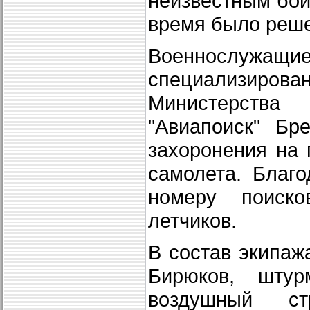
неизвестным бо
время было реше
Военнослу
специализиро
Министерства
"Авиапоиск" Бр
захоронения на 
самолета. Благ
номеру поиско
летчиков.
В состав экипаж
Бирюков, штур
воздушный ст