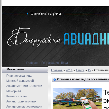
Главная
|
|
Регистрация
|
Вход
Меню сайта
Главная
»
2014
»
Август
»
15
» Отличная 
Главная страница
Отличная новость для посетителей
Минский авиамузей
Авиапамятники Беларуси
Т
Мемориал
Каталог статей
э
Авиаистория в книгах
п
Авиационные экспозиции