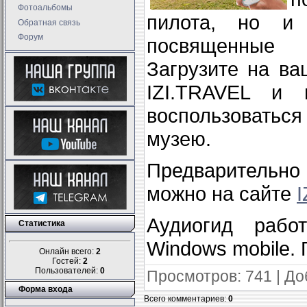
Фотоальбомы
пилота, но и 
Обратная связь
Форум
посвященные 
Загрузите на в
IZI.TRAVEL и 
воспользоватьс
музею.
Предварительно
можно на сайте
I
Аудиогид рабо
Статистика
Windows mobile. 
Онлайн всего:
2
Гостей:
2
Пользователей:
0
Просмотров
: 741 |
До
Форма входа
Всего комментариев
:
0