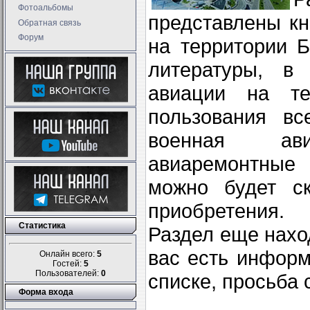
Фотоальбомы
представлены к
Обратная связь
Форум
на территории 
литературы, в
авиации на те
пользования вс
военная ави
авиаремонтные 
можно будет ск
приобретения.
Статистика
Раздел еще нахо
вас есть информ
Онлайн всего:
5
Гостей:
5
Пользователей:
0
списке, просьба
Форма входа