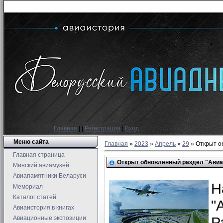
Главная
|
|
Регистрация
|
Вход
Меню сайта
Главная
»
2023
»
Апрель
»
29
» Открыт о
Главная страница
Открыт обновленный раздел "Авиаи
Минский авиамузей
Авиапамятники Беларуси
Н
Мемориал
Каталог статей
"
Авиаистория в книгах
Р
Авиационные экспозиции