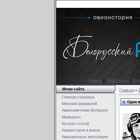
Главная
|
|
Регистрация
|
Вхо
Меню сайта
Главная
»
Главная страница
Один и
Минский авиамузей
Авиапамятники Беларуси
Мемориал
Каталог статей
Авиаистория в книгах
Авиационные экспозиции