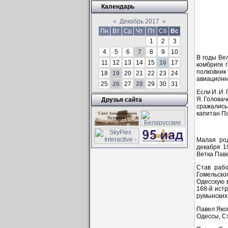
Календарь
«
Декабрь 2017
»
Пн
Вт
Ср
Чт
Пт
Сб
Вс
1
2
3
4
5
6
7
8
9
10
В годы Ве
11
12
13
14
15
16
17
комбриги г
полковник
18
19
20
21
22
23
24
авиационно
25
26
27
28
29
30
31
Если И. И
Я. Голова
Друзья сайта
сражались
капитан П
Малая род
декабря 1
Ветка Паве
Став рабо
Гомельско
Одесскую 
168‑й ист
румынских
Павел Яко
Одессы, С