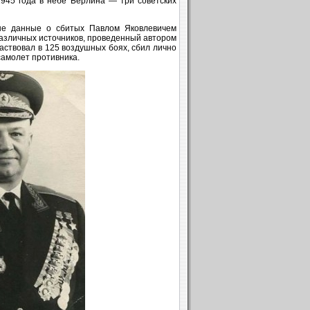
945 года в небе Берлина — три советских
ые данные о сбитых Павлом Яковлевичем
различных источников, проведенный автором
частвовал в 125 воздушных боях, сбил лично
самолет противника.