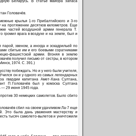
одную Беларусь. В статье майора запаса
итан Головачёв.
межные крылья 1‑го Прибалтийского и 3‑го
 на протяжении десятков километров. Еще
жке частей воздушной армии генерала Т.
о громил врага в воздухе и на земле, был и
парой, звеном, а иногда и эскадрильей по
лами сбитые им и его боевыми соратниками
ецко-фашистской армии. Вгоняя в землю
овачёв получил письмо от сестры, в котором
инск, 1974. С. 391.)
сству побеждать. Но и у него были учителя,
Учился он и у одного из самых легендарных
за гвардии капитана Амет-Хана Султана,
нт П. Головачёв был у комэска Султана
 — 29 июня 1945 года.
 против 30 немецких самолетов. Было сбито
Головачёв сбил на своем удачливом Ла‑7 еще
й. Это была дань уважения мастерству и
шесть тысяч самолето-вылетов и уничтожили