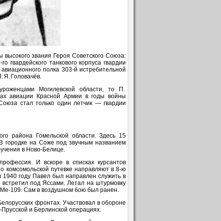
 высокого звания Героя Советского Союза:
‑го гвардейского танкового корпуса гвардии
о авиационного полка 303‑й истребительной
 Я. Головачёв.
сь уроженцами Могилевской области, то П.
ядах авиации Красной Армии в годы войны
Союза стал только один летчик — гвардии
го района Гомельской области. Здесь 15
 В городке на Соже под звучным названием
бучения в Ново‑Белице.
профессия. И вскоре в списках курсантов
о комсомольской путевке направляют в 8‑ю
 1940 году Павел был направлен служить в
 встретил под Яссами. Летал на штурмовку
 Ме‑109. Сам в воздушном бою был ранен.
Белорусских фронтах. Участвовал в обороне
-Прусской и Берлинской операциях.