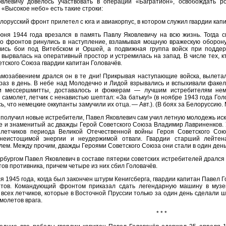
влевичу довелось участвовать в операции «Багратион», освобождать р
 «Высокое небо» есть такие строки:
лорусский фронт прилетел с юга и авиакорпус, в котором служил гвардии кап
юня 1944 года врезался в память Павлу Яковлевичу на всю жизнь. Тогда с
го фронтов ринулись в наступление, взламывая мощную вражескую оборону
ись бои под Витебском и Оршей, а подвижная группа войск при поддер
 вырвалась на оперативный простор и устремилась на запад. В числе тех, кт
етского Союза гвардии капитан Головачёв.
амозабвением дрался он в те дни! Прикрывая наступающие войска, вылетал 
 раз в день. В небе над Молодечно и Лидой взрывались и вспыхивали факе
и мессершмитты, доставалось и фоккерам — лучшим истребителям нем
самолет, летчик с ненавистью шептал: «За батьку!» (в ноябре 1943 года Гол
, что немецкие оккупанты замучили их отца. — Авт.). (В боях за Белоруссию. М
 получил новые истребители, Павел Яковлевич сам учил летную молодежь иску
ле и знаменитый ас дважды Герой Советского Союза Владимир Лавриненков. 
 летчиков периода Великой Отечественной войны Героя Советского Сою
 неистощимой энергии и неудержимой отваги. Гвардии старший лейтена
лем. Между прочим, дважды Героями Советского Союза они стали в один день
рбургом Павел Яковлевич в составе пятерки советских истребителей дрался
ов противника, причем четыре из них сбил Головачёв.
я 1945 года, когда был закончен штурм Кенигсберга, гвардии капитан Павел 
тов. Командующий фронтом приказал сдать легендарную машину в музе
 всех летчиков, которые в Восточной Пруссии только за один день сделали 
молетов врага.
* * *