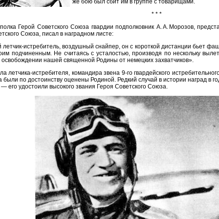
же бою был сбит им в группе с товарищами.
* * *
полка Герой Советского Союза гвардии подполковник А. А. Морозов, предст
тского Cоюза, писал в наградном листе:
 летчик-истребитель, воздушный снайпер, он с короткой дистанции бьет фаш
оим подчиненным. Не считаясь с усталостью, производя по нескольку вылет
в освобождении нашей священной Родины от немецких захватчиков».
ла летчика-истребителя, командира звена 9‑го гвардейского истребительног
 были по достоинству оценены Родиной. Редкий случай в истории наград в г
 — его удостоили высокого звания Героя Советского Союза.