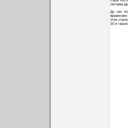
Свои посл
летчика др
До сих п
вражеских
этих строк
30 и таран