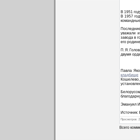
В 1951 го
В 1957 го
командные
Последние
уважали и
завода в 
его родин
П. Я. Гол
двумя орд
Павла Яко
кладбище
Кошелево,
установле
Белорусск
благодарн
Эмануил И
Источник:
Просмотров
: 
Всего комм