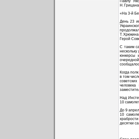
Павлу Яко
Н. Грицана
«На 3‑й Бе
День 23 и
Украинско
продолжал
Т. Хрюкина
Герой Сов
С таким с
нескольку
юнкерсы 
очередной 
сообщалось
Когда полк
в том чис
советских
человека
заместите
Над Инсте
10 самолет
До 9 апрел
10 самоле
храбрости
десятки са