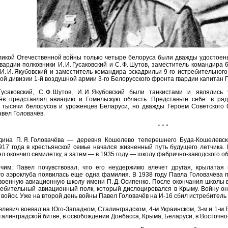
ликой Отечественной войны только четыре белоруса были дважды удостоены
вардии полковники И. И. Гусаковский и С. Ф. Шутов, заместитель командира 6
 И. И. Якубовский и заместитель командира эскадрильи 9‑го истребительног
й дивизии 1‑й воздушной армии 3‑го Белорусского фронта гвардии капитан П.
. Гусаковский, С. Ф. Шутов, И. И. Якубовский были танкистами и являли
чёв представлял авиацию и Гомельскую область. Представьте себе: в р
 тысячи белорусов и уроженцев Беларуси, но дважды Героем Советского 
авел Головачёв.
* * *
ина П. Я. Головачёва — деревня Кошелево теперешнего Буда-Кошелевско
917 года в крестьянской семье начался жизненный путь будущего летчика.
л окончил семилетку, а затем — в 1935 году — школу фабрично-заводского о
чим, Павел почувствовал, что его неудержимо влечет другая, крылатая 
го аэроклуба появилась еще одна фамилия. В 1938 году Павла Головачёва п
военную авиационную школу имени П. Д. Осипенко. После окончания школы в
ребительный авиационный полк, который дислоцировался в Крыму. Войну он
 войск. Уже на второй день войны Павел Головачёв на И‑16 сбил истребитель
влевич воевал на Юго-Западном, Сталинградском, 4‑м Украинском, 3‑м и 1‑м 
талинградской битве, в освобождении Донбасса, Крыма, Беларуси, в Восточно