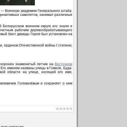
м — Военную академию Генерального штаба.
 реактивных самолетов, занимал различные
 Белорусском военном округе его знали и
 почетным рабочим деревообрабатывающего
овый бюст дважды Героя был установлен на
и, орденом Отечественной войны І степени,
Похоронен знаменитый летчик на
Восточном
 Его именем названы улицы в Гомеле, Буда-
кой области на улице, носящей его имя,
овлевичем Головачёвым и сохраняет о нем