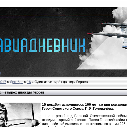
д
2017
»
Декабрь
»
16
» Один из четырёх дважды Героев
з четырёх дважды Героев
15 декабря исполнилось 100 лет со дня рожден
Героя Советского Союза П. Я. Головачёва.
…Шел третий год Великой Отечественной войны
гвардии старший лейтенант Павел Головачёв сбил 
лично сбитый им самолет противника во время 225‑