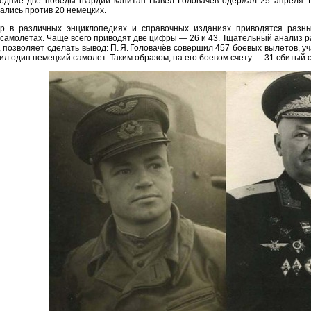
едние две победы гвардии капитан Павел Головачёв одержал 25 апреля 1
ались против 20 немецких.
ор в различных энциклопедиях и справочных изданиях приводятся разн
 самолетах. Чаще всего приводят две цифры — 26 и 43. Тщательный анализ 
, позволяет сделать вывод: П. Я. Головачёв совершил 457 боевых вылетов, у
ил один немецкий самолет. Таким образом, на его боевом счету — 31 сбитый 