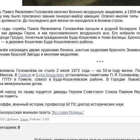
ду Павел Яковлевич Головачёв окончил Военно-воздушную академию, в 1959‑
ду ему было присвоено звание генерал-майор авиации. Освоил многие типы
 должности. До последнего дня жизни он находился в боевом строю.
 годы службы Павла Яковлевича Головачёва прошли в родной Беларуси. В
 как дважды Героя, и как прославленного воздушного аса. Его избрали
городе Гродно, почетным гражданином Буда-Кошелево и Ново‑Белицы. Бронз
е — в деревне Кошелево Буда-Кошелевского района.
овачёв награжден двумя орденами Ленина, шестью орденами Красного Знамен
енами Красной Звезды и многими медалями.
* * *
влевича Головачёва не стало 2 июля 1972 года — на 55‑м году жизни. 
Минска. В
Гомеле
и
Буда-Кошелево
установлены памятники П. Я. Головачёву.
 ГПТУ в Гомеле, совхоз в Буда-Кошелевском районе. В Городке Львовс
на мемориальная доска.
ий народ по праву гордится дважды Героем Советского Союза Павлом Як
ую память.
оффе, военный историк, профессор БГПУ, доктор исторических наук
 Белорусская военная газета
"Во славу Родины"
2015 |
Добавил
:
Саша
|
Рейтинг
:
0.0
/
0
ентариев
:
0