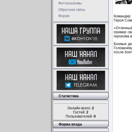
Фотоальбомы
Обратная связь
Форум
Командир 
Героя Сове
«Отличный
пример св
героизма 
Боевые де
Головачёва
после боя!
Статистика
Онлайн всего:
2
Гостей:
2
Пользователей:
0
Форма входа