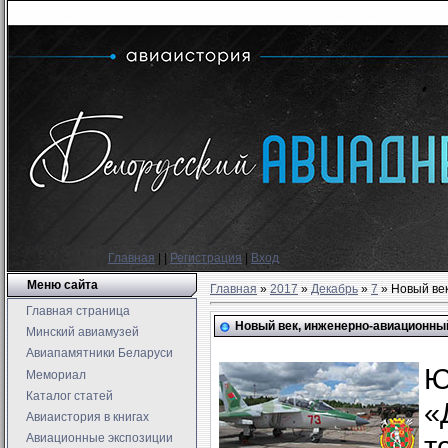
Главная
|
|
Регистрация
|
Вход
Меню сайта
Главная
»
2017
»
Декабрь
»
7
» Новый ве
Главная страница
Новый век, инженерно-авиационны
Минский авиамузей
Авиапамятники Беларуси
Ю
Мемориал
Каталог статей
«
Авиаистория в книгах
т
Авиационные экспозиции