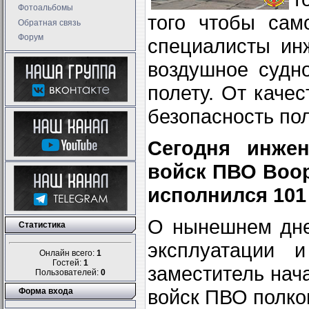
Фотоальбомы
того чтобы сам
Обратная связь
Форум
специалисты ин
воздушное судно
полету. От каче
безопасность пол
Сегодня инже
войск ПВО Воо
исполнился 101 
О нынешнем дне
Статистика
эксплуатации 
Онлайн всего:
1
Гостей:
1
заместитель нач
Пользователей:
0
войск ПВО полко
Форма входа