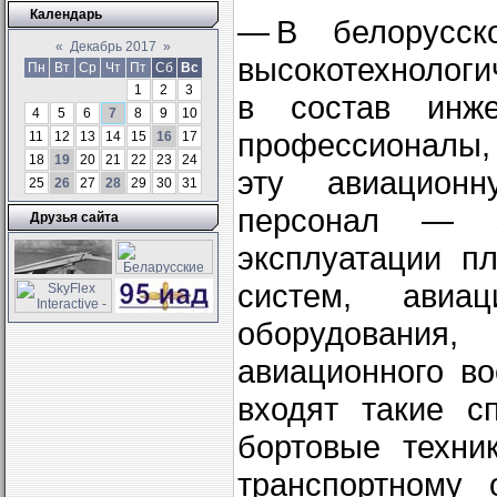
Календарь
— В белорусск
«
Декабрь 2017
»
высокотехнолог
Пн
Вт
Ср
Чт
Пт
Сб
Вс
1
2
3
в состав инже
4
5
6
7
8
9
10
профессионалы,
11
12
13
14
15
16
17
18
19
20
21
22
23
24
эту авиационн
25
26
27
28
29
30
31
персонал — э
Друзья сайта
эксплуатации п
систем, авиац
оборудования,
авиационного в
входят такие с
бортовые техни
транспортному 