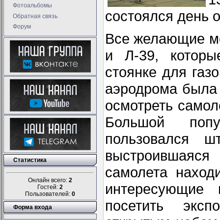
Фотоальбомы
состоялся день 
Обратная связь
Форум
Все желающие мо
и Л-39, котор
стоянке для газ
аэродрома была 
осмотреть самол
Большой поп
пользовался ш
выстроившаяся
Статистика
самолета наход
Онлайн всего:
2
интересующие 
Гостей:
2
Пользователей:
0
посетить эксп
Форма входа