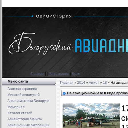
Главная
|
|
Регистрация
|
Вход
Меню сайта
Главная
»
2014
»
Август
»
18
» На авиаци
Главная страница
На авиационной базе в Лиде проше
Минский авиамузей
Авиапамятники Беларуси
1
Мемориал
Каталог статей
с
Авиаистория в книгах
1
Авиационные экспозиции