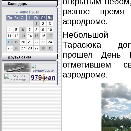
открытым небом,
Календарь
разное время 
«
Август 2014
»
Пн
Вт
Ср
Чт
Пт
Сб
Вс
аэродроме.
1
2
3
4
5
6
7
8
9
10
Небольшой
11
12
13
14
15
16
17
Тарасюка до
18
19
20
21
22
23
24
25
26
27
28
29
30
31
прошел День В
Друзья сайта
отметившем с
аэродроме.