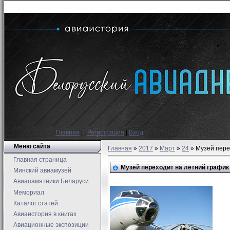
Главная
|
|
Регистрация
|
Вход
Меню сайта
Главная
»
2017
»
Март
»
24
» Музей пере
Главная страница
Музей переходит на летний график
Минский авиамузей
Авиапамятники Беларуси
Мемориал
Каталог статей
Авиаистория в книгах
Авиационные экспозиции