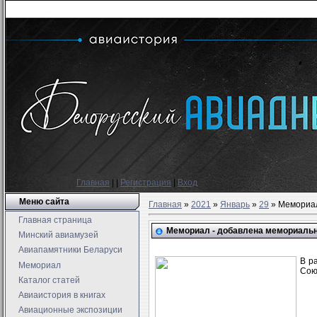
Главная
|
|
Регистрация
|
Вход
Меню сайта
Главная
»
2021
»
Январь
»
29
» Мемориал
Главная страница
Мемориал - добавлена мемориаль
Минский авиамузей
Авиапамятники Беларуси
В р
Мемориал
Сою
Каталог статей
Авиаистория в книгах
Авиационные экспозиции