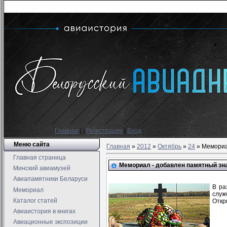
Главная
|
|
Регистрация
|
Вход
Меню сайта
Главная
»
2012
»
Октябрь
»
24
» Мемориа
Главная страница
Мемориал - добавлен памятный зн
Минский авиамузей
Авиапамятники Беларуси
В ра
Мемориал
служ
Каталог статей
Откр
Авиаистория в книгах
Авиационные экспозиции