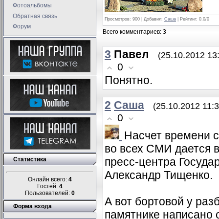
Фотоальбомы
Обратная связь
Просмотров
: 900 |
Добавил
:
Саша
|
Рейтинг
:
0.0
/
0
Форум
Всего комментариев
:
3
3
Павел
(25.10.2012 13
0
Понятно.
2
Саша
(25.10.2012 11:3
0
Насчет времени с
во всех СМИ дается в
пресс-центра Госуда
Статистика
Александр Тищенко.
Онлайн всего:
4
Гостей:
4
Пользователей:
0
А вот бортовой у ра
Форма входа
памятнике написано 