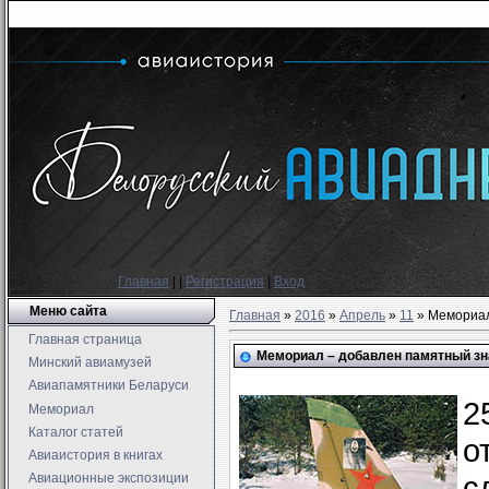
Главная
|
|
Регистрация
|
Вход
Меню сайта
Главная
»
2016
»
Апрель
»
11
» Мемориал
Главная страница
Мемориал – добавлен памятный зна
Минский авиамузей
Авиапамятники Беларуси
2
Мемориал
Каталог статей
о
Авиаистория в книгах
с
Авиационные экспозиции