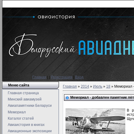
Главная
|
|
Регистрация
|
Вход
Меню сайта
Главная
»
2014
»
Июль
»
18
» Мемориал -
Главная страница
Мемориал - добавлен памятник лё
Минский авиамузей
Авиапамятники Беларуси
В р
Мемориал
ист
Каталог статей
Щуч
Авиаистория в книгах
Авиационные экспозиции