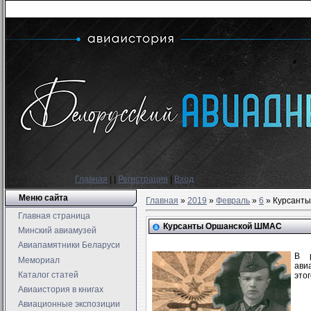
Главная
|
|
Регистрация
|
Вход
Меню сайта
Главная
»
2019
»
Февраль
»
6
» Курсант
Главная страница
Курсанты Оршанской ШМАС
Минский авиамузей
Авиапамятники Беларуси
В р
Мемориал
ави
Каталог статей
это
Авиаистория в книгах
Авиационные экспозиции