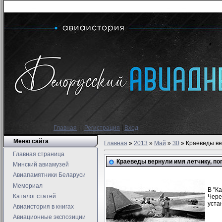
Главная
|
|
Регистрация
|
Вход
Меню сайта
Главная
»
2013
»
Май
»
30
» Краеведы ве
Главная страница
Краеведы вернули имя летчику, по
Минский авиамузей
Авиапамятники Беларуси
Мемориал
В "К
Каталог статей
Чере
уста
Авиаистория в книгах
Авиационные экспозиции