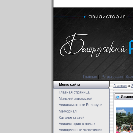
Главная
|
|
Регистрация
|
Вхо
Меню сайта
Главная
»
Главная страница
Измене
Минский авиамузей
Авиапамятники Беларуси
Мемориал
Каталог статей
Авиаистория в книгах
Авиационные экспозиции