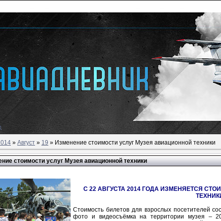
д
2014
»
Август
»
19
» Изменение стоимости услуг Музея авиационной техники
ние стоимости услуг Музея авиационной техники
С 22 АВГУСТА 2014 ГОДА ИЗМЕНЯЕТСЯ СТО
ТЕХНИК
Стоимость билетов для взрослых посетителей сос
фото и видеосъёмка на территории музея – 20