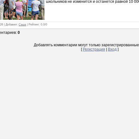
школьников не изменится и останется равной 10 000
826 |
Добавил
:
Саша
|
Рейтинг
:
0.0
/
0
ентариев
:
0
Добавлять комментарии могут только зарегистрированные
[
Регистрация
|
Вход
]