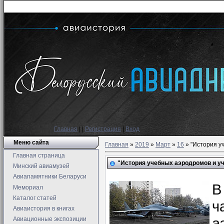
Главная
|
|
Регистрация
|
Вход
Меню сайта
Главная
»
2019
»
Март
»
16
» "История у
Главная страница
"История учебных аэродромов и уч
Минский авиамузей
Авиапамятники Беларуси
В
Мемориал
Каталог статей
ч
Авиаистория в книгах
а
Авиационные экспозиции