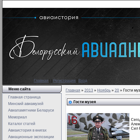
Главная
|
|
Регистрация
|
Вход
Меню сайта
Главная
»
2013
»
Ноябрь
»
20
» Гости му
Главная страница
Гости музея
Минский авиамузей
Авиапамятники Беларуси
Мемориал
Сего
Каталог статей
Алек
Сил 
Авиаистория в книгах
Авиационные экспозиции