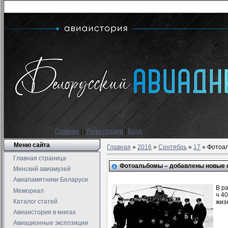
Главная
|
|
Регистрация
|
Вход
Меню сайта
Главная
»
2016
»
Сентябрь
»
17
» Фотоа
Главная страница
Фотоальбомы – добавлены новые
Минский авиамузей
Авиапамятники Беларуси
В р
Мемориал
ч 4
Каталог статей
жизн
Авиаистория в книгах
Авиационные экспозиции