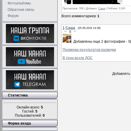
Фотоальбомы
Просмотров
: 556 |
Добавил
:
Саша
|
Рейтинг
:
0.0
/
0
Обратная связь
Форум
Всего комментариев
:
1
1
Саша
(25.09.2016 14:36)
0
Добавлены еще 2 фотографии - Уре
Проверка результатов разведки
В тени возле ДОС
Добавлять 
Статистика
Онлайн всего:
5
Гостей:
5
Пользователей:
0
Форма входа