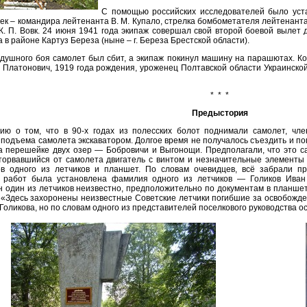
С помощью российских исследователей было уста
ек – командира лейтенанта В. М. Купало, стрелка бомбометателя лейтенанта
К. П. Вовк. 24 июня 1941 года экипаж совершал свой второй боевой вылет 
 в районе Картуз Береза (ныне – г. Береза Брестской области).
здушного боя самолет был сбит, а экипаж покинул машину на парашютах. Ко
п Платонович, 1919 года рождения, уроженец Полтавской области Украинско
* * *
Предыстория
ю о том, что в 90-х годах из полесских болот поднимали самолет, чле
 подъема самолета экскаватором. Долгое время не получалось съездить и п
а перешейке двух озер — Бобровичи и Выгонощи. Предполагали, что это с
торвавшийся от самолета двигатель с винтом и незначительные элементы
в одного из летчиков и планшет. По словам очевидцев, всё забрали п
 работ была установлена фамилия одного из летчиков — Голиков Иван 
н один из летчиков неизвестно, предположительно по документам в планшет
 «Здесь захоронены неизвестные Советские летчики погибшие за освобожде
оликова, но по словам одного из представителей поселкового руководства ос