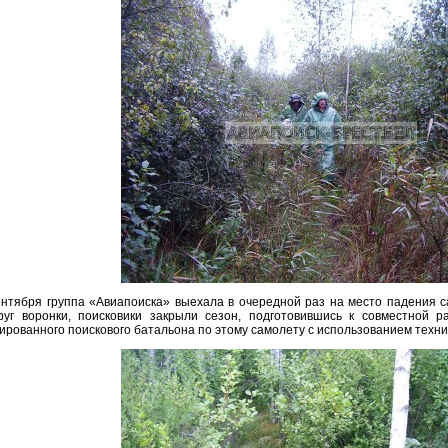
ентября группа «Авиапоиска» выехала в очередной раз на место падения 
руг воронки, поисковики закрыли сезон, подготовившись к совместной р
ированного поискового батальона по этому самолету с использованием техни