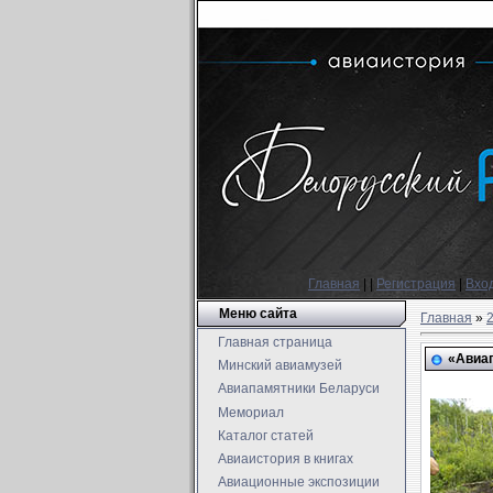
Главная
|
|
Регистрация
|
Вхо
Меню сайта
Главная
»
Главная страница
«Авиа
Минский авиамузей
Авиапамятники Беларуси
Мемориал
Каталог статей
Авиаистория в книгах
Авиационные экспозиции