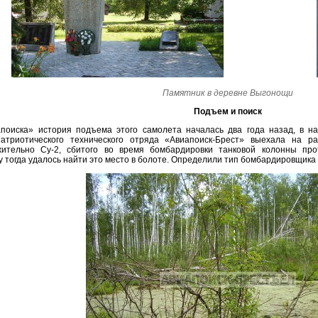
Памятник в деревне Выгонощи
Подъем и поиск
поиска» история подъема этого самолета началась два года назад, в на
патриотического технического отряда «Авиапоиск-Брест» выехала на р
жительно Су-2, сбитого во время бомбардировки танковой колонны про
у тогда удалось найти это место в болоте. Определили тип бомбардировщика