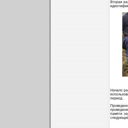
Вторая ра
идентифик
Начало ра
использов
период .
Проведенн
проведени
памяти за
следующий