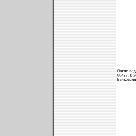
После под
88427. В 
Бычковский