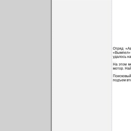
Отряд «Ав
«Вымпел» 
удалось на
На этом м
мотор. Най
Поисковый
подъем вт