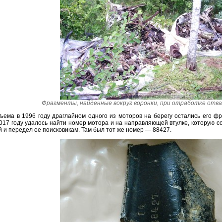
Фрагменты, найденные вокруг воронки, при отработке отвал
ъема в 1996 году драглайном одного из моторов на берегу остались его фр
2017 году удалось найти номер мотора и на направляющей втулке, которую 
 и передел ее поисковикам. Там был тот же номер — 88427.