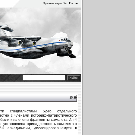
Приветствую Вас
Гость
15:39
ти специалистами 52-го отдельного
естно с членами историко-патриотического
а были извлечены фрагменты самолета Ил-4
ла установлена принадлежность самолета к
2-й авиадивизии, дислоцировавшемуся в