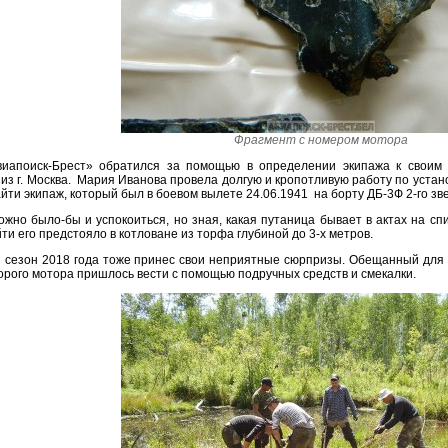
Фрагмент с номером мотора
иапоиск-Брест» обратился за помощью в определении экипажа к своим 
из г. Москва. Мария Иванова провела долгую и кропотливую работу по устан
йти экипаж, который был в боевом вылете 24.06.1941 на борту ДБ-3Ф 2-го зв
ожно было-бы и успокоиться, но зная, какая путаница бывает в актах на с
ти его предстояло в котловане из торфа глубиной до 3-х метров.
 сезон 2018 года тоже принес свои неприятные сюрпризы. Обещанный для 
орого мотора пришлось вести с помощью подручных средств и смекалки.