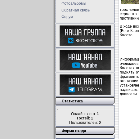
Фотоальбомы
трех челов
Обратная связь
сержанта 
Форум
противника
В ходе во
(Вовк Кар
болото.
Информаци
очевидцев
болотах н
поднять о
фрагменто
окончании
установле
надписью:
дописали Г
Статистика
Онлайн всего:
1
Гостей:
1
Пользователей:
0
Форма входа