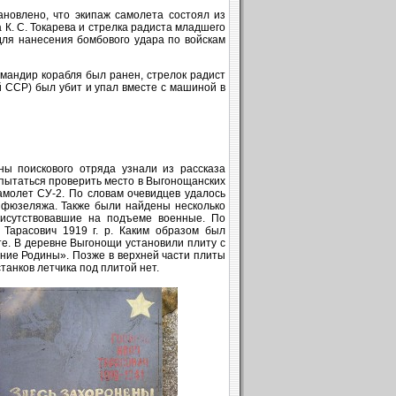
новлено, что экипаж самолета состоял из
 К. С. Токарева и стрелка радиста младшего
для нанесения бомбового удара по войскам
мандир корабля был ранен, стрелок радист
й ССР) был убит и упал вместе с машиной в
ны поискового отряда узнали из рассказа
опытаться проверить место в Выгонощанских
амолет СУ-2. По словам очевидцев удалось
 фюзеляжа. Также были найдены несколько
рисутствовавшие на подъеме военные. По
Тарасович 1919 г. р. Каким образом был
е. В деревне Выгонощи установили плиту с
ние Родины». Позже в верхней части плиты
танков летчика под плитой нет.