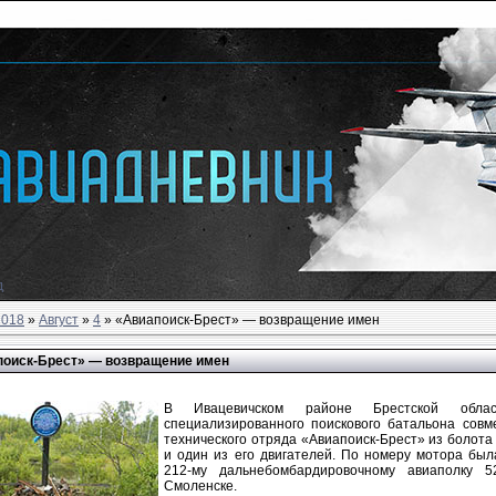
д
2018
»
Август
»
4
» «Авиапоиск-Брест» — возвращение имен
поиск-Брест» — возвращение имен
В Ивацевичском районе Брестской облас
специализированного поискового батальона совм
технического отряда «Авиапоиск-Брест» из болот
и один из его двигателей. По номеру мотора бы
212-му дальнебомбардировочному авиаполку 5
Смоленске.