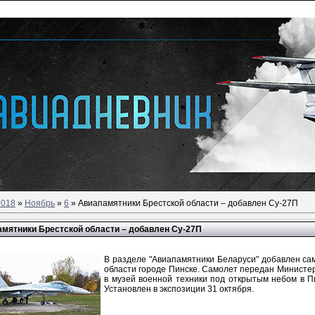
д
2018
»
Ноябрь
»
6
» Авиапамятники Брестской области – добавлен Су-27П
мятники Брестской области – добавлен Су-27П
В разделе "Авиапамятники Беларуси" добавлен са
области городе Пинске. Самолет передан Министер
в музей военной техники под открытым небом в Пи
Установлен в экспозиции 31 октября.