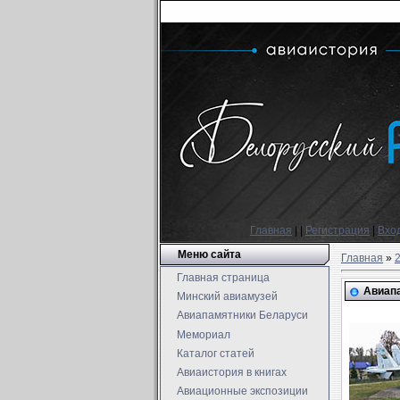
Главная
|
|
Регистрация
|
Вхо
Меню сайта
Главная
»
Главная страница
Авиапа
Минский авиамузей
Авиапамятники Беларуси
Мемориал
Каталог статей
Авиаистория в книгах
Авиационные экспозиции