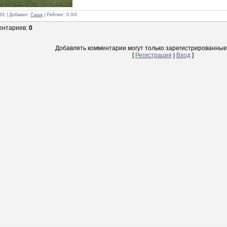
791 |
Добавил
:
Саша
|
Рейтинг
:
0.0
/
0
ентариев
:
0
Добавлять комментарии могут только зарегистрированные
[
Регистрация
|
Вход
]