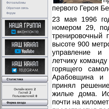
Фотоальбомы
первого Героя Б
Обратная связь
Форум
23 мая 1996 го
номером 29, по
тренировочный 
высоте 900 метр
управление и 
летчику команду
горящего самол
Арабовщина и 
Статистика
принял решени
Онлайн всего:
2
жилые дома. Ис
Гостей:
2
Пользователей:
0
почти на киломе
Форма входа