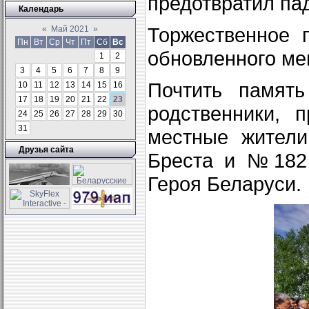
предотвратил па
Календарь
Торжественное 
«
Май 2021
»
Пн
Вт
Ср
Чт
Пт
Сб
Вс
обновленного ме
1
2
3
4
5
6
7
8
9
Почтить память
10
11
12
13
14
15
16
17
18
19
20
21
22
23
родственники, 
24
25
26
27
28
29
30
31
местные жител
Друзья сайта
Бреста и №182 
Героя Беларуси.