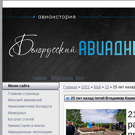
Главная
|
|
Регистрация
|
Вход
Меню сайта
Главная
»
2021
»
Май
»
23
» 25 лет наза
Главная страница
25 лет назад погиб Владимир Карв
Минский авиамузей
Авиапамятники Беларуси
2
Мемориал
Каталог статей
р
Авиаистория в книгах
п
Авиационные экспозиции