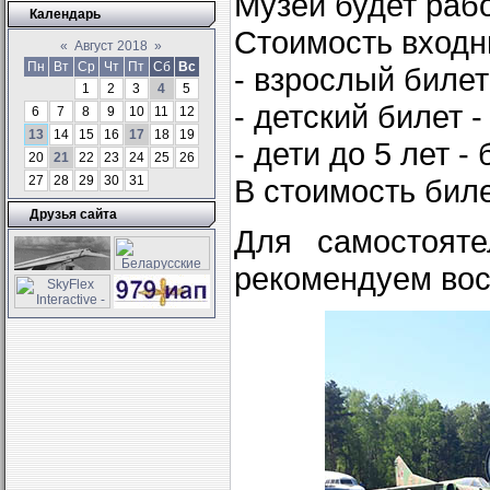
Музей будет рабо
Календарь
Стоимость входн
«
Август 2018
»
Пн
Вт
Ср
Чт
Пт
Сб
Вс
- взрослый билет 
1
2
3
4
5
- детский билет - 
6
7
8
9
10
11
12
13
14
15
16
17
18
19
- дети до 5 лет -
20
21
22
23
24
25
26
27
28
29
30
31
В стоимость бил
Друзья сайта
Для самостояте
рекомендуем во