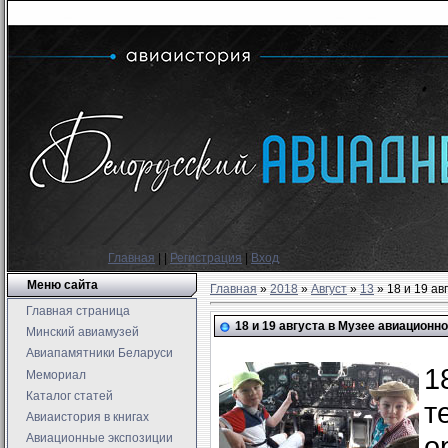
Главная
|
|
Регистрация
|
Вход
Меню сайта
Главная
»
2018
»
Август
»
13
» 18 и 19 ав
Главная страница
18 и 19 августа в Музее авиационн
Минский авиамузей
Авиапамятники Беларуси
1
Мемориал
Каталог статей
т
Авиаистория в книгах
о
Авиационные экспозиции