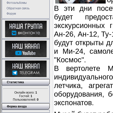
Фотоальбомы
В эти дни посе
Обратная связь
Форум
будет предос
экскурсионных 
Ан-26, Ан-12, Ту
будут открыты д
и Ми-24, самол
"Космос".
В вертолете М
индивидуально
Статистика
летчика, агрег
оборудования, 
Онлайн всего:
1
Гостей:
1
Пользователей:
0
экспонатов.
Форма входа