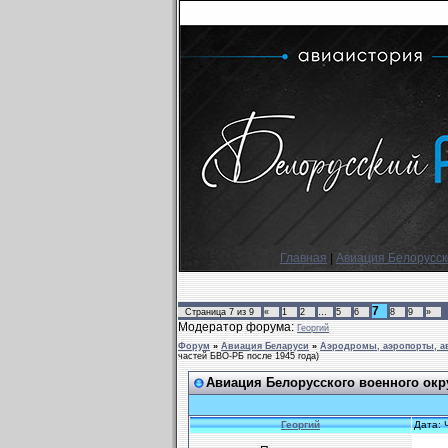
Главная
|
Авиация Белорусско
7
Страница
7
из
9
«
1
2
…
5
6
8
9
»
Модератор форума:
Георгий
Форум
»
Авиация Беларуси
»
Аэродромы, аэропорты, ав
частей БВО-РБ после 1945 года)
Авиация Белорусского военного окр
Георгий
Дата: 