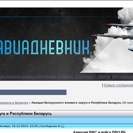
го военного округа и Республики Беларусь - Страница 7 - Форум
|
Регистраци
[
Новые сообщен
иачасти в Беларуси
»
Авиация Белорусского военного округа и Республики Беларусь
(Истори
уга и Республики Беларусь
Четверг, 19.12.2013, 22:26 | Сообщение #
91
Авиация ВВС и войск ПВО РБ