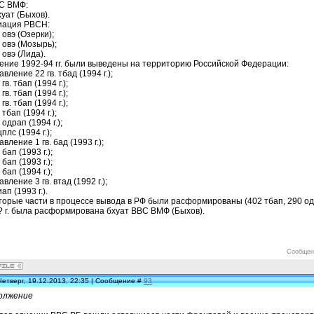
ВС ВМФ:
хуат (Быхов).
виация РВСН:
 овэ (Озерки);
 овэ (Мозырь);
 овэ (Лида).
чение 1992-94 гг. были выведены на территорию Российской Федерации:
авление 22 гв. тбад (1994 г.);
гв. тбап (1994 г.);
гв. тбап (1994 г.);
гв. тбап (1994 г.);
 тбап (1994 г.);
 одрап (1994 г.);
цплс (1994 г.);
авление 1 гв. бад (1993 г.);
 бап (1993 г.);
 бап (1993 г.);
 бап (1994 г.);
авление 3 гв. втад (1992 г.);
иап (1993 г.).
орые части в процессе вывода в РФ были расформированы (402 тбап, 290 одрап
? г. была расформирована бхуат ВВС ВМФ (Быхов).
Сообщен
Четверг, 19.12.2013, 22:35 | Сообщение #
93
олжение