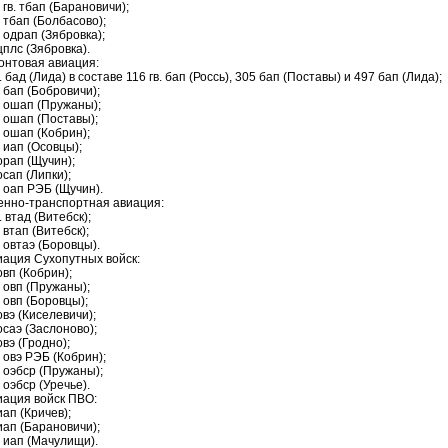
 гв. тбап (Барановичи);
 тбап (Болбасово);
 одрап (Зябровка);
цплс (Зябровка).
онтовая авиация:
в. бад (Лида) в составе 116 гв. бап (Россь), 305 бап (Поставы) и 497 бап (Лида);
 бап (Бобровичи);
6 ошап (Пружаны);
 ошап (Поставы);
 ошап (Кобрин);
 иап (Осовцы);
орап (Щучин);
осап (Липки);
 оап РЭБ (Щучин).
оенно-транспортная авиация:
в. втад (Витебск);
 втап (Витебск);
 овтаэ (Боровцы).
иация Сухопутных войск:
овп (Кобрин);
 овп (Пружаны);
 овп (Боровцы);
овэ (Киселевичи);
осаэ (Заслоново);
овэ (Гродно);
 овэ РЭБ (Кобрин);
 оэбср (Пружаны);
 оэбср (Уречье).
иация войск ПВО:
иап (Кричев);
иап (Барановичи);
 иап (Мачулищи).