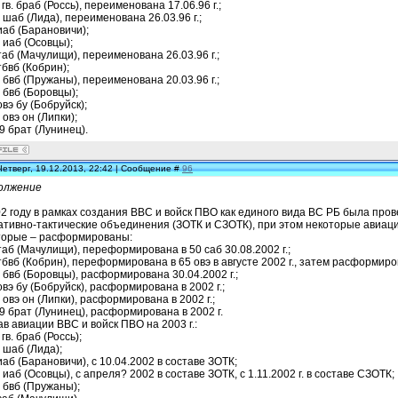
 гв. браб (Россь), переименована 17.06.96 г.;
 шаб (Лида), переименована 26.03.96 г.;
иаб (Барановичи);
 иаб (Осовцы);
таб (Мачулищи), переименована 26.03.96 г.;
тбвб (Кобрин);
 бвб (Пружаны), переименована 20.03.96 г.;
 бвб (Боровцы);
овэ бу (Бобруйск);
 овэ он (Липки);
9 брат (Лунинец).
Четверг, 19.12.2013, 22:42 | Сообщение #
96
олжение
2 году в рамках создания ВВС и войск ПВО как единого вида ВС РБ была про
ативно-тактические объединения (ЗОТК и СЗОТК), при этом некоторые авиа
торые – расформированы:
таб (Мачулищи), переформирована в 50 саб 30.08.2002 г.;
тбвб (Кобрин), переформирована в 65 овэ в августе 2002 г., затем расформиров
 бвб (Боровцы), расформирована 30.04.2002 г.;
овэ бу (Бобруйск), расформирована в 2002 г.;
 овэ он (Липки), расформирована в 2002 г.;
9 брат (Лунинец), расформирована в 2002 г.
в авиации ВВС и войск ПВО на 2003 г.:
 гв. браб (Россь);
 шаб (Лида);
иаб (Барановичи), с 10.04.2002 в составе ЗОТК;
 иаб (Осовцы), с апреля? 2002 в составе ЗОТК, с 1.11.2002 г. в составе СЗОТК;
 бвб (Пружаны);