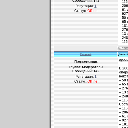
Сообщений:
142
– 116
– 206
Репутация:
1
– 61 
Статус:
Offline
– 927
– 50 
– 65 
– 181
– 276
– 13 
– 248
– 116
Георгий
Дата: 
прод
Подполковник
Группа: Модераторы
В 200
Сообщений:
142
опер
неко
Репутация:
1
– 50 
Статус:
Offline
– 65 
– 276
– 13 
– 248
– 116
Соста
– 116
– 206
– 61 
– 927
– 181