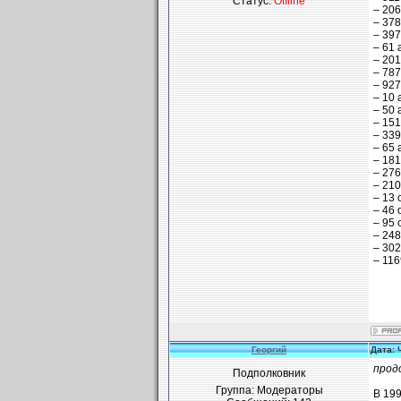
Статус:
Offline
– 206
– 378
– 397
– 61 
– 201
– 787
– 927
– 10 
– 50 
– 151
– 339
– 65 
– 181
– 276
– 210
– 13 
– 46 
– 95 
– 248
– 302
– 116
Георгий
Дата: 
прод
Подполковник
Группа: Модераторы
В 199