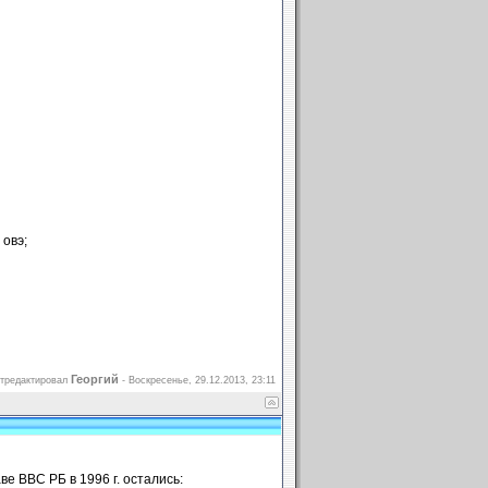
 овэ;
Георгий
тредактировал
-
Воскресенье, 29.12.2013, 23:11
е ВВС РБ в 1996 г. остались: