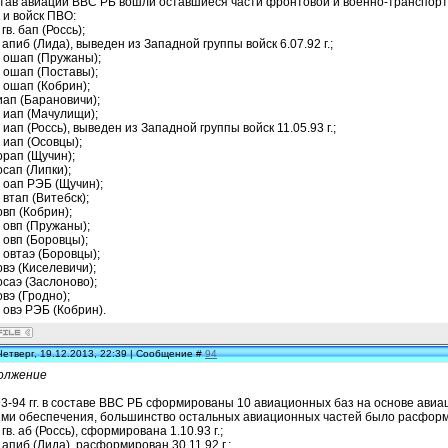
став авиации ВВС РБ вошли оставшиеся части фронтовой и военно-транспорт
 и войск ПВО:
 гв. бап (Россь);
 апиб (Лида), выведен из Западной группы войск 6.07.92 г.;
6 ошап (Пружаны);
 ошап (Поставы);
 ошап (Кобрин);
иап (Барановичи);
 иап (Мачулищи);
 иап (Россь), выведен из Западной группы войск 11.05.93 г.;
 иап (Осовцы);
орап (Щучин);
осап (Липки);
 оап РЭБ (Щучин);
 втап (Витебск);
овп (Кобрин);
 овп (Пружаны);
 овп (Боровцы);
 овтаэ (Боровцы);
овэ (Киселевичи);
осаэ (Заслоново);
овэ (Гродно);
 овэ РЭБ (Кобрин).
Четверг, 19.12.2013, 22:39 | Сообщение #
94
олжение
93-94 гг. в составе ВВС РБ сформированы 10 авиационных баз на основе ави
ями обеспечения, большинство остальных авиационных частей было расфор
 гв. аб (Россь), сформирована 1.10.93 г.;
 апиб (Лида), расформирован 30.11.92 г.;