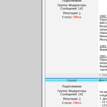
Подполковник
Группа: Модераторы
Сообщений:
142
Репутация:
1
1992 
Статус:
Offline
Упра
БВО 
Воор
оборо
Обра
Мини
Респ
1993 
Форм
2001-
Обра
оборо
Форм
такт
Георгий
Дата: 
Подполковник
Группа: Модераторы
На м
Сообщений:
142
соеди
1. Да
Репутация:
1
– 22 
Статус:
Offline
– 121