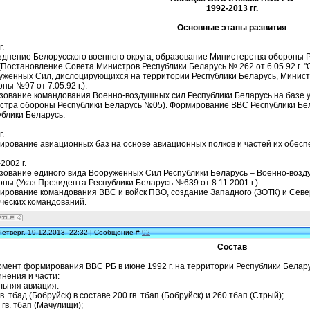
1992-2013 гг.
Основные этапы развития
г.
зднение Белорусского военного округа, образование Министерства обороны 
(Постановление Совета Министров Республики Беларусь № 262 от 6.05.92 г.
уженных Сил, дислоцирующихся на территории Республики Беларусь, Минист
ны №97 от 7.05.92 г.).
зование командования Военно-воздушных сил Республики Беларусь на базе упр
стра обороны Республики Беларусь №05). Формирование ВВС Республики Бел
ублики Беларусь.
г.
ирование авиационных баз на основе авиационных полков и частей их обесп
2002 г.
зование единого вида Вооруженных Сил Республики Беларусь – Военно-возд
ны (Указ Президента Республики Беларусь №639 от 8.11.2001 г.).
ирование командования ВВС и войск ПВО, создание Западного (ЗОТК) и Севе
ических командований.
Четверг, 19.12.2013, 22:32 | Сообщение #
92
Состав
омент формирования ВВС РБ в июне 1992 г. на территории Республики Бела
нения и части:
льняя авиация:
гв. тбад (Бобруйск) в составе 200 гв. тбап (Бобруйск) и 260 тбап (Стрый);
 гв. тбап (Мачулищи);