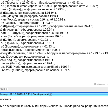
 аб (Пружаны, с 21.07.93 г. – Лида), сформирована 4.03.93 г.;
 аб (Поставы), сформирована в 1993 г., расформирована летом 1995 г.;
 ошап (Кобрин), расформирован весной 1993 г.;
аб (Барановичи), сформирована 1.01.94 г.;
 иап (Мачулищи), расформирован в 1994 г.;
 иап (Россь), введен в состав 116 гв. аб 1.10.93 г.;
 аб (Осовцы), сформирована 1.11.93 г.;
аб (Щучин), сформирована в 1992 г., расформирована летом 1994 г.;
аб (Мачулищи), сформирована 1.09.94 г.;
 оап РЭБ (Щучин), расформирован в конце 1992 г.;
 втап (Витебск), расформирован летом 1996 г.;
аб (Кобрин), сформирована 4.01.93 г.;
 аб (Пружаны), сформирована 4.03.93 г.;
 аб (Боровцы), сформирована 4.01.93 г.;
 овтаэ (Боровцы), расформирована в 1993 г.;
овэ бу (Киселевичи, с мая 1994 г. – Бобруйск), переформирована в 1993 г. из 13
осаэ (Заслоново), расформирована;
овэ (Гродно), расформирована в 1993 г.;
 овэ он (Липки), сформирована в 1994 г.;
 овэ РЭБ (Кобрин), введена в состав 65 аб в 1993? г.
9 брат (Лунинец), сформирована на основе 1169 аб.
Сообщение о
Четверг, 19.12.2013, 22:41 | Сообщение #
95
олжение
6 г. авиационные базы были переименованы. После ряда сокращений в состав