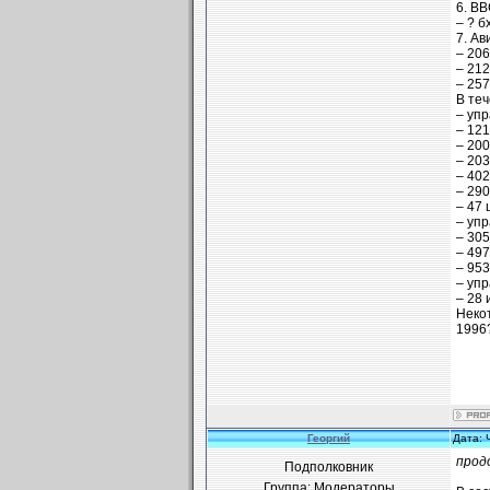
6. В
– ? б
7. А
– 206
– 212
– 257
В те
– упр
– 121 
– 200 
– 203 
– 402
– 290
– 47 
– упр
– 305
– 497
– 953
– упр
– 28 
Некот
1996
Георгий
Дата: 
прод
Подполковник
Группа: Модераторы