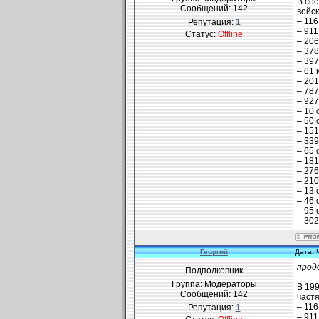
В со
Сообщений:
142
войск
– 116
Репутация:
1
– 911
Статус:
Offline
– 20
– 378
– 397
– 61 
– 201
– 787
– 927
– 10 
– 50 
– 151
– 339
– 65 
– 181
– 276
– 210
– 13 
– 46 
– 95 
– 302
Георгий
Дата: 
прод
Подполковник
Группа: Модераторы
В 19
Сообщений:
142
част
– 116
Репутация:
1
– 911