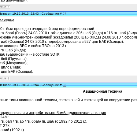
саб (Мачулищи).
Четверг, 19.12.2013, 22:43 | Сообщение #
97
олжение
10 г. был проведен очередной ряд переформирований:
 гв. браб (Россь) 24.08.2010 г. объединена с 206 шаб (Лида) в 116 гв. шаб (Лида
основе учебно-тренировочной эскадрильи 206 шаб (Лида) 24.08.2010 г. сформ
 иаб (Осовцы) 24.08.2010 г. переформирована в 927 цпп БАК (Осовцы).
в авиации ВВС и войск ПВО на 2013 г.:
 гв. шаб (Лида);
иаб (Барановичи) - в составе ЗОТК;
 бвб (Пружаны);
саб (Мачулищи);
 цплс (Лида);
 цпп БАК (Осовцы).
Четверг, 19.12.2013, 22:54 | Сообщение #
98
Авиационная техника
вные типы авиационной техники, состоявшей и состоящей на вооружении ра
ардировочная и истребительно-бомбардировочная авиация
-24М:
гв. бап / гв. аб / гв. браб/ гв. шаб (с 1992 по 2012 г.).
Г-27К:
 апиб (1992 г.).