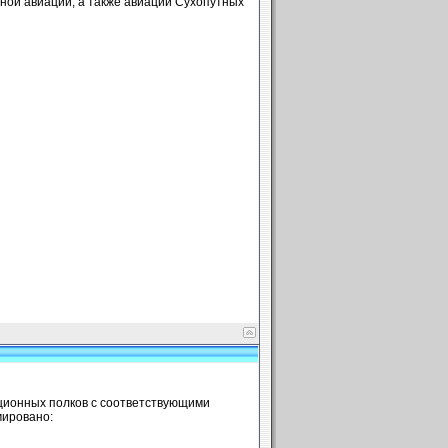
ной авиации, а также авиации Сухопутных
ационных полков с соответствующими
мировано: