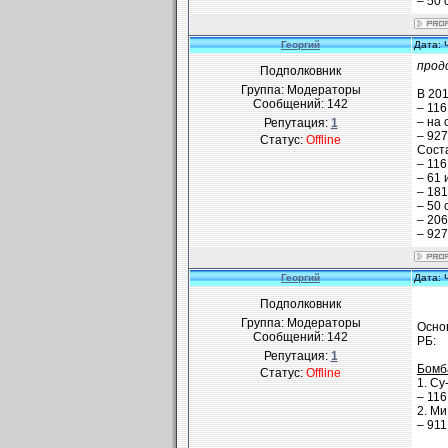
– 50 
Георгий
Дата: 
прод
Подполковник
Группа: Модераторы
В 20
Сообщений:
142
– 116
– на 
Репутация:
1
– 927
Статус:
Offline
Соста
– 116
– 61 
– 181
– 50 
– 206
– 927
Георгий
Дата: 
Подполковник
Группа: Модераторы
Осно
Сообщений:
142
РБ:
Репутация:
1
Бомб
Статус:
Offline
1. Су
– 116 
2. Ми
– 911