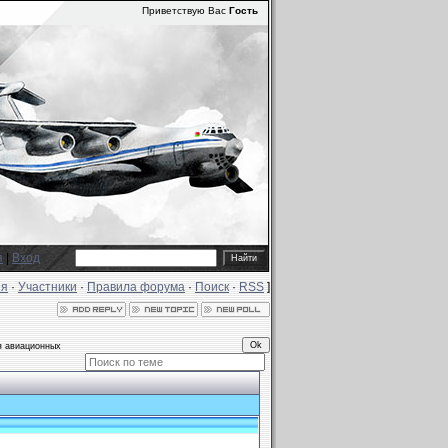
Приветствую Вас
Гость
я
|
Вход
ия
·
Участники
·
Правила форума
·
Поиск
·
RSS
]
я авиационных