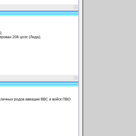
);
ирован 206 цплс (Лида);
зличных родов авиации ВВС и войск ПВО