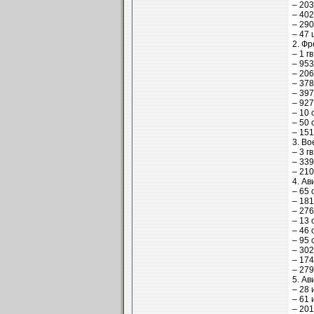
– 203
– 402
– 290
– 47 
2. Фр
– 1 г
– 953
– 20
– 378
– 397
– 927
– 10 
– 50 
– 151
3. В
– 3 г
– 339
– 210
4. Ав
– 65 
– 181
– 276
– 13 
– 46 
– 95 
– 302
– 174
– 279
5. Ав
– 28 
– 61 
– 201