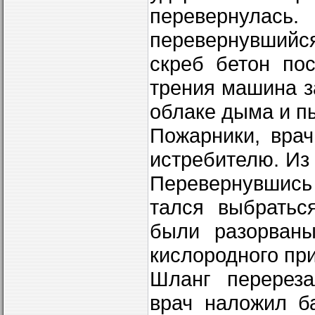
перевернулась
перевернувшийся
скреб бетон по
трения машина з
облаке дыма и п
Пожарники, вра
истребителю. Из
Перевернувшись
тался выбратьс
были разорваны
кислород­ного пр
Шланг перереза
врач наложил б