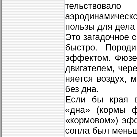
тельствовал
аэродинамиче­с
пользы для дела
Это загадочное 
быстро. Пород
эффектом. Фюзе
двигателем, чер
няется воздух, 
без дна.
Если бы края в
«дна» (кормы ф
«кормовом») эфф
сопла был меньш