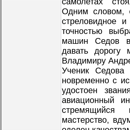
самолетах стоя
Одним словом, 
стреловид­ное 
точностью вы­б
машин Седов в
давать дорогу 
Владимиру Андре
Ученик Седова
новременно с ис
удостоен звани
авиа­ционный и
стремя­щийся
мастерство, вду
оделен качества