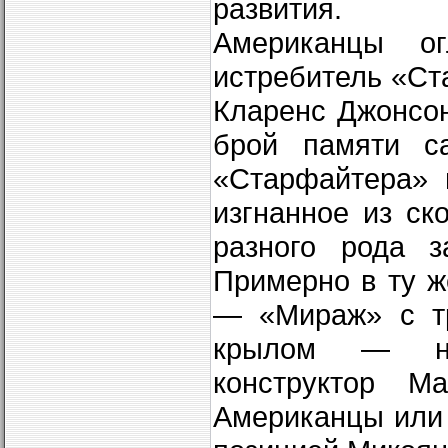
развития.
Американцы ог
истребитель «Ст
Кларенс Джонсон
брой памяти с
«Старфайтера» 
изгнан­ное из с
разного рода з
Примерно в ту ж
— «Мираж» с тр
крылом — нач
конструктор М
Американцы или 