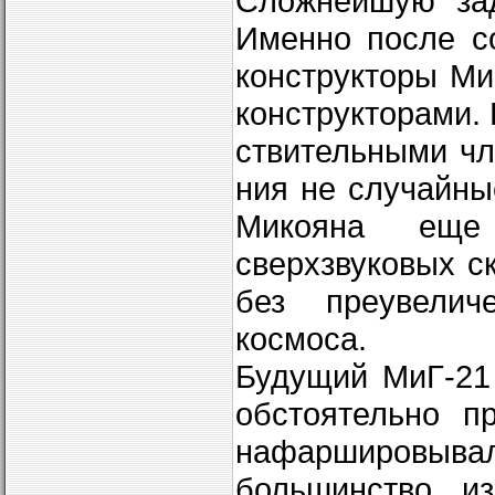
Сложнейшую зад
Именно после со
конструкторы Ми
конструкторами. 
ствительными ч
ния не случайны
Микояна еще
сверхзвуковых с
без преувелич
космоса.
Будущий МиГ-21
обстоятельно п
нафаршировывал
большинство и