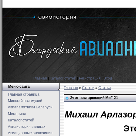
Главная
|
Каталог статей
|
Регистрация
|
Вход
Меню сайта
Главная
»
Статьи
»
Статьи
Главная страница
Этот нестареющий МиГ-21
Минский авиамузей
Авиапамятники Беларуси
Михаил Арлазо
Мемориал
Каталог статей
Эт
Авиаистория в книгах
Авиационные экспозиции