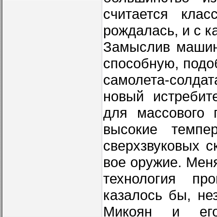
считается клас
рождалась, и с к
Замыслив машин
способную, подо
самолета-солдат
новый истребит
для массового 
высокие темпе
сверхзвуковых с
вое оружие. Меня
техноло­гия пр
казалось бы, н
Микоян и его