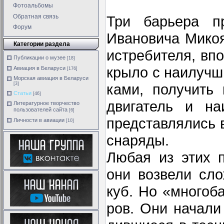
Фотоальбомы
Обратная связь
Три барьера пр
Форум
Ивановича Микоя
Категории раздела
истребителя, вп
Публикации о музее
[18]
крыло с наилучш
Авиация в Беларуси
[176]
Морская авиация в Беларуси
[3]
ками, получить
Статьи
[46]
двигатель и на
Литературное творчество
пользователей сайта
[6]
представ­лялись
Личности в авиации
[10]
снаряды.
Любая из этих 
они возвели сло
куб. Но «многоб
ров. Они начали