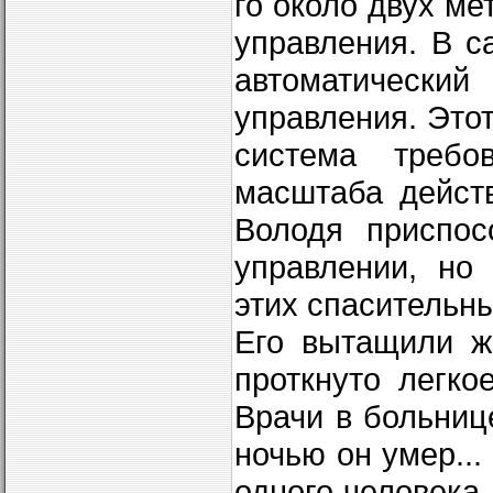
го около двух ме
управления. В 
автомати­чески
управления. Это
система тре­б
масштаба дейст
Володя приспос
управлении, но
этих спасительны
Его вытащили ж
проткнуто легко
Врачи в больнице
ночью он умер..
одного чело­века