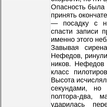
Опасность была 
принять окончат
— посадку с н
спасти записи 
именно этого неб
Завывая сирена
Нефедов, ринул
ников. Нефедов
класс пилотиро
Вы­сота исчисля
секундами, но 
полтора-два, м
ударилась пе