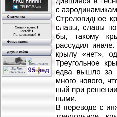
дившиеся в тесн
с аэродинамикам
Стреловидное кр
Статистика
славы, славы по
Онлайн всего:
1
Гостей:
1
бы, такому кр
Пользователей:
0
Форма входа
рассудил иначе.
крылу «нет», о
Друзья сайта
Треугольное кр
едва вышло за 
много нового, ч
ный при решении
ными.
В переводе с ин
треугольное кр