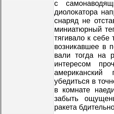
с самонаводящ
диолокатора на
снаряд не отста
миниатюрный теп
тягивало к себе
возникавшее в п
вали тогда на 
интересом про
американ­ский
убедиться в точ­
в комнате наед
забыть ощуще­н
ракета бдительн