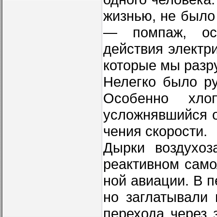
жизнью, не было
— пом­паж, ост
действия электр
которые мы разр
Нелегко было ру
Особенно хлоп
усложнявшийся о
чения скорости.
Дырки воздухоз
реактивном само
ной авиации. В 
но заглатывали 
перехода через 