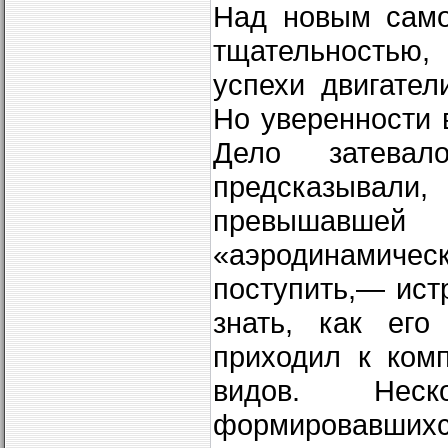
Над новым само
тщательностью,
успехи двигател
Но уверенности 
Дело затева
предсказывали,
превышавшей
«аэродинамиче
поступить,— ист
знать, как его
приходил к ком
видов. Неск
формировавши