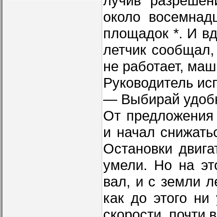
лучив разрешен
около восемнад
площадок *. И в
летчик сообщал,
не работает, ма
Руководитель ис
— Выбирай удобн
От предложения 
и начал снижатьс
Остановки двига
умели. Но на эт
вал, и с земли л
как до этого ни
скорости, почти 