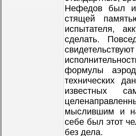
Нефедов был ис
стящей память
испы­тателя, а
сделать. Повсе
свидетель­ств
исполнительнос
формулы аэроди
технических да
известных са
целенаправл
мыслившим и на
себе был этот ч
без дела.