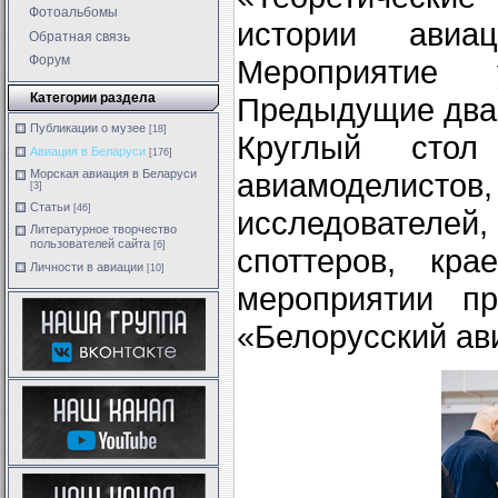
Фотоальбомы
истории авиа
Обратная связь
Форум
Мероприятие
Категории раздела
Предыдущие два 
Публикации о музее
[18]
Круглый стол 
Авиация в Беларуси
[176]
Морская авиация в Беларуси
авиамоделис
[3]
Статьи
[46]
исследователей
Литературное творчество
пользователей сайта
[6]
споттеров, кр
Личности в авиации
[10]
мероприятии пр
«Белорусский ав