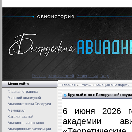
Главная
|
Каталог статей
|
Регистрация
|
Вход
Меню сайта
Главная
»
Статьи
»
Авиация в Беларуси
Главная страница
Круглый стол в Белорусской госуд
Минский авиамузей
Авиапамятники Беларуси
6 июня 2026 го
Мемориал
Каталог статей
академии ав
Авиаистория в книгах
«Теоретически
Авиационные экспозиции