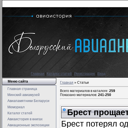
Главная
|
Каталог статей
|
Регистрация
|
Вход
Меню сайта
Главная
»
Статьи
Главная страница
Всего материалов в каталоге
:
259
Показано материалов
:
241-250
Минский авиамузей
Авиапамятники Беларуси
Мемориал
Брест прощае
Каталог статей
Авиаистория в книгах
Брест потерял о
Авиационные экспозиции