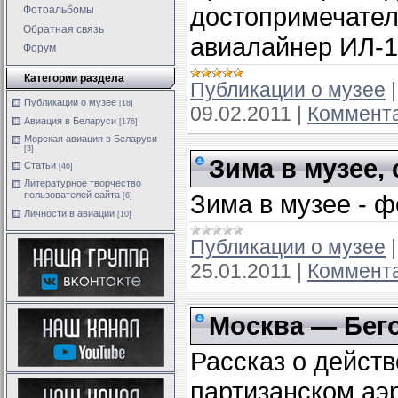
достопримечател
Фотоальбомы
Обратная связь
авиалайнер ИЛ-1
Форум
Категории раздела
Публикации о музее
Публикации о музее
[18]
09.02.2011
|
Коммента
Авиация в Беларуси
[176]
Морская авиация в Беларуси
[3]
Зима в музее,
Статьи
[46]
Литературное творчество
пользователей сайта
Зима в музее - 
[6]
Личности в авиации
[10]
Публикации о музее
25.01.2011
|
Коммента
Москва — Бего
Рассказ о действ
партизанском аэ