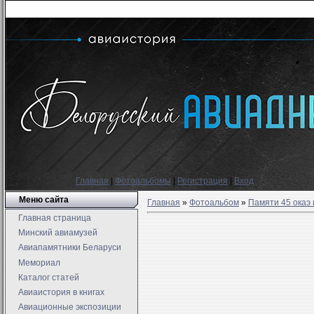
Главная
|
Фотоальбомы
|
Регистрация
|
Вход
Меню сайта
Главная
»
Фотоальбом
»
Памяти 45 окаэ 
Главная страница
Минский авиамузей
Авиапамятники Беларуси
Мемориал
Каталог статей
Авиаистория в книгах
Авиационные экспозиции