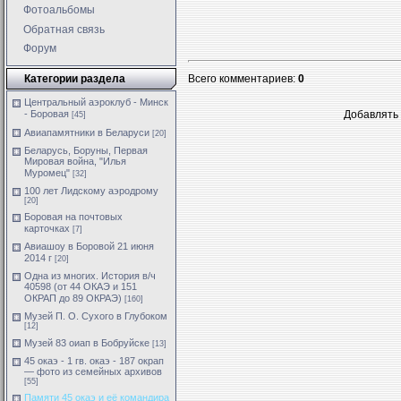
Фотоальбомы
Обратная связь
Форум
Категории раздела
Всего комментариев
:
0
Центральный аэроклуб - Минск
- Боровая
Добавлять 
[45]
Авиапамятники в Беларуси
[20]
Беларусь, Боруны, Первая
Мировая война, "Илья
Муромец"
[32]
100 лет Лидскому аэродрому
[20]
Боровая на почтовых
карточках
[7]
Авиашоу в Боровой 21 июня
2014 г
[20]
Одна из многих. История в/ч
40598 (от 44 ОКАЭ и 151
ОКРАП до 89 ОКРАЭ)
[160]
Музей П. О. Сухого в Глубоком
[12]
Музей 83 оиап в Бобруйске
[13]
45 окаэ - 1 гв. окаэ - 187 окрап
— фото из семейных архивов
[55]
Памяти 45 окаэ и её командира