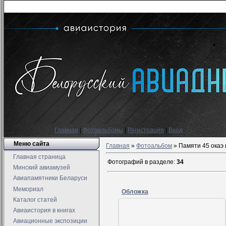
Главная
|
Фотоальбомы
|
Регистрация
|
Вход
Меню сайта
Главная
»
Фотоальбом
» Памяти 45 окаэ 
Главная страница
Фотографий в разделе
:
34
Минский авиамузей
Авиапамятники Беларуси
Мемориал
Обложка
Каталог статей
Авиаистория в книгах
Авиационные экспозиции