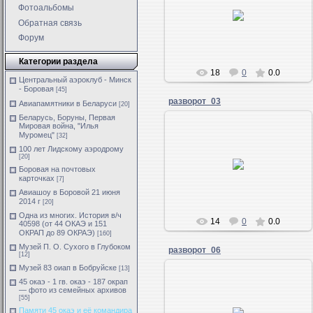
Фотоальбомы
Обратная связь
Форум
Категории раздела
18
0
0.0
Центральный аэроклуб - Минск
- Боровая
[45]
разворот_03
Авиапамятники в Беларуси
[20]
Беларусь, Боруны, Первая
Мировая война, "Илья
Муромец"
[32]
100 лет Лидскому аэродрому
[20]
Боровая на почтовых
карточках
[7]
Авиашоу в Боровой 21 июня
2014 г
[20]
Одна из многих. История в/ч
14
0
0.0
40598 (от 44 ОКАЭ и 151
ОКРАП до 89 ОКРАЭ)
[160]
Музей П. О. Сухого в Глубоком
разворот_06
[12]
Музей 83 оиап в Бобруйске
[13]
45 окаэ - 1 гв. окаэ - 187 окрап
— фото из семейных архивов
[55]
Памяти 45 окаэ и её командира