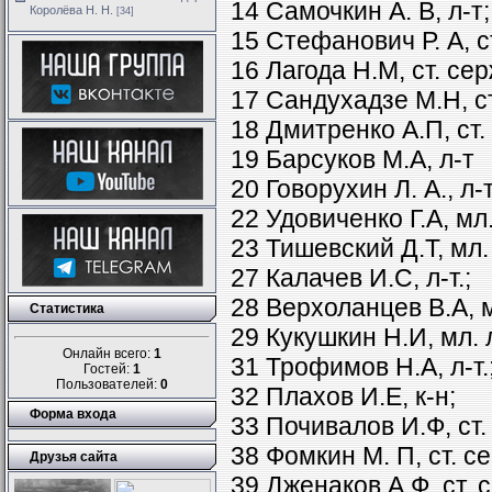
14 Самочкин А. В, л-т;
Королёва Н. Н.
[34]
15 Стефанович Р. А, ст
16 Лагода Н.М, ст. сер
17 Сандухадзе М.Н, ст
18 Дмитренко А.П, ст. л
19 Барсуков М.А, л-т
20 Говорухин Л. А., л-т
22 Удовиченко Г.А, мл.
23 Тишевский Д.Т, мл.
27 Калачев И.С, л-т.;
28 Верхоланцев В.А, мл
Статистика
29 Кукушкин Н.И, мл. л
Онлайн всего:
1
31 Трофимов Н.А, л-т.
Гостей:
1
Пользователей:
0
32 Плахов И.Е, к-н;
Форма входа
33 Почивалов И.Ф, ст.
38 Фомкин М. П, ст. се
Друзья сайта
39 Дженаков А.Ф, ст. с