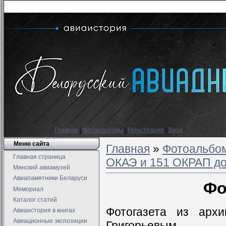
Главная
|
Фотоальбомы
|
Регистрация
|
Вход
Меню сайта
Главная
»
Фотоальбо
Главная страница
ОКАЭ и 151 ОКРАП до
Минский авиамузей
Авиапамятники Беларуси
Фо
Мемориал
Каталог статей
Фотогазета из архи
Авиаистория в книгах
Авиационные экспозиции
Григорьевым.