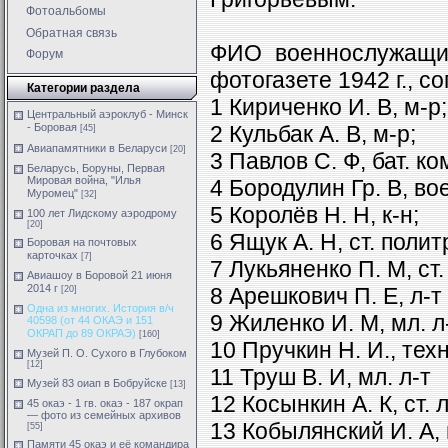
Фотоальбомы
Обратная связь
ФИО военнослужащи
Форум
фотогазете 1942 г., с
Категории раздела
1 Кириченко И. В, м-р;
Центральный аэроклуб - Минск
- Боровая
2 Кульбак А. В, м-р;
[45]
Авиапамятники в Беларуси
[20]
3 Павлов С. Ф, бат. к
Беларусь, Боруны, Первая
Мировая война, "Илья
4 Бородулин Гр. В, вое
Муромец"
[32]
5 Королёв Н. Н, к-н;
100 лет Лидскому аэродрому
[20]
6 Ящук А. Н, ст. полит
Боровая на почтовых
карточках
[7]
7 Лукьяненко П. М, ст. 
Авиашоу в Боровой 21 июня
2014 г
8 Арешкович П. Е, л-т
[20]
Одна из многих. История в/ч
9 Жиленко И. М, мл. л
40598 (от 44 ОКАЭ и 151
ОКРАП до 89 ОКРАЭ)
[160]
10 Пручкин Н. И., техн
Музей П. О. Сухого в Глубоком
[12]
11 Труш В. И, мл. л-т
Музей 83 оиап в Бобруйске
[13]
12 Косынкин А. К, ст. л
45 окаэ - 1 гв. окаэ - 187 окрап
— фото из семейных архивов
13 Кобылянский И. А, 
[55]
Памяти 45 окаэ и её командира