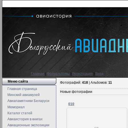
Главная
|
Фотоальбомы
|
Регистрация
|
Вход
Меню сайта
Фотографий:
418
| Альбомов:
11
Главная страница
Новые фотографии
Минский авиамузей
Авиапамятники Беларуси
010
Мемориал
Каталог статей
Авиаистория в книгах
Авиационные экспозиции