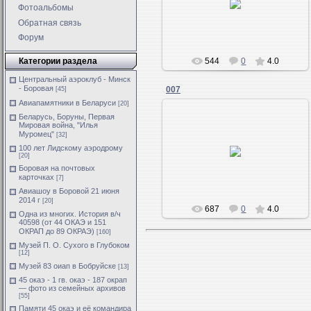
Фотоальбомы
Обратная связь
Форум
Категории раздела
544
0
4.0
Центральный аэроклуб - Минск
- Боровая
007
[45]
Авиапамятники в Беларуси
[20]
Беларусь, Боруны, Первая
Мировая война, "Илья
Муромец"
[32]
100 лет Лидскому аэродрому
[20]
Боровая на почтовых
карточках
[7]
Авиашоу в Боровой 21 июня
2014 г
[20]
687
0
4.0
Одна из многих. История в/ч
40598 (от 44 ОКАЭ и 151
ОКРАП до 89 ОКРАЭ)
[160]
Музей П. О. Сухого в Глубоком
[12]
Музей 83 оиап в Бобруйске
[13]
45 окаэ - 1 гв. окаэ - 187 окрап
— фото из семейных архивов
[55]
Памяти 45 окаэ и её командира