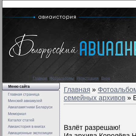
Главная
|
Фотоальбомы
|
Регистрация
|
Вход
Меню сайта
Главная
»
Фотоальбо
Главная страница
семейных архивов
» 
Минский авиамузей
Авиапамятники Беларуси
Мемориал
Каталог статей
Взлёт разрешаю!
Авиаистория в книгах
Авиационные экспозиции
Из архива Королёва Н.