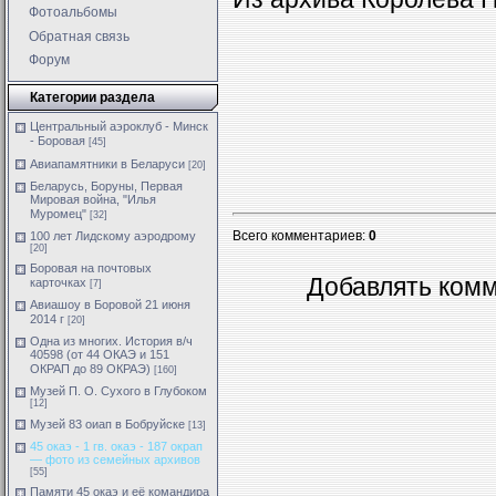
Фотоальбомы
Обратная связь
Форум
Категории раздела
Центральный аэроклуб - Минск
- Боровая
[45]
Авиапамятники в Беларуси
[20]
Беларусь, Боруны, Первая
Мировая война, "Илья
Муромец"
[32]
Всего комментариев
:
0
100 лет Лидскому аэродрому
[20]
Боровая на почтовых
Добавлять комм
карточках
[7]
Авиашоу в Боровой 21 июня
2014 г
[20]
Одна из многих. История в/ч
40598 (от 44 ОКАЭ и 151
ОКРАП до 89 ОКРАЭ)
[160]
Музей П. О. Сухого в Глубоком
[12]
Музей 83 оиап в Бобруйске
[13]
45 окаэ - 1 гв. окаэ - 187 окрап
— фото из семейных архивов
[55]
Памяти 45 окаэ и её командира