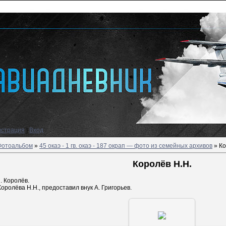
истрация
|
Вход
Фотоальбом
»
45 окаэ - 1 гв. окаэ - 187 окрап — фото из семейных архивов
» Ко
Королёв Н.Н.
. Королёв.
оролёва Н.Н., предоставил внук А. Григорьев.