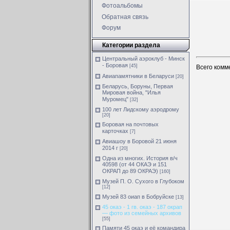
Фотоальбомы
Обратная связь
Форум
Категории раздела
Центральный аэроклуб - Минск
- Боровая
[45]
Всего комм
Авиапамятники в Беларуси
[20]
Беларусь, Боруны, Первая
Мировая война, "Илья
Муромец"
[32]
100 лет Лидскому аэродрому
[20]
Боровая на почтовых
карточках
[7]
Авиашоу в Боровой 21 июня
2014 г
[20]
Одна из многих. История в/ч
40598 (от 44 ОКАЭ и 151
ОКРАП до 89 ОКРАЭ)
[160]
Музей П. О. Сухого в Глубоком
[12]
Музей 83 оиап в Бобруйске
[13]
45 окаэ - 1 гв. окаэ - 187 окрап
— фото из семейных архивов
[55]
Памяти 45 окаэ и её командира