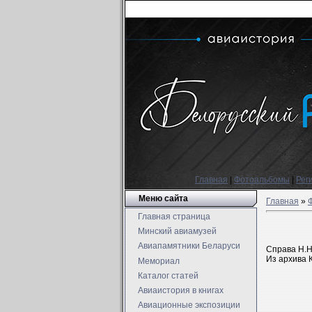
Главная
|
Фотоальбомы
|
Рег
Меню сайта
Главная
»
Главная страница
Минский авиамузей
Авиапамятники Беларуси
Справа Н.Н
Из архива К
Мемориал
Каталог статей
Авиаистория в книгах
Авиационные экспозиции