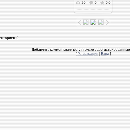
20
0
0.0
В реальном
размере
1024x696
/
112.4Kb
ентариев
:
0
Добавлять комментарии могут только зарегистрированные
[
Регистрация
|
Вход
]