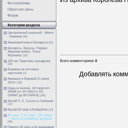
Фотоальбомы
Обратная связь
Форум
Категории раздела
Центральный аэроклуб - Минск
- Боровая
[45]
Авиапамятники в Беларуси
[20]
Беларусь, Боруны, Первая
Мировая война, "Илья
Муромец"
[32]
Всего комментариев
:
0
100 лет Лидскому аэродрому
[20]
Боровая на почтовых
Добавлять комм
карточках
[7]
Авиашоу в Боровой 21 июня
2014 г
[20]
Одна из многих. История в/ч
40598 (от 44 ОКАЭ и 151
ОКРАП до 89 ОКРАЭ)
[160]
Музей П. О. Сухого в Глубоком
[12]
Музей 83 оиап в Бобруйске
[13]
45 окаэ - 1 гв. окаэ - 187 окрап
— фото из семейных архивов
[55]
Памяти 45 окаэ и её командира