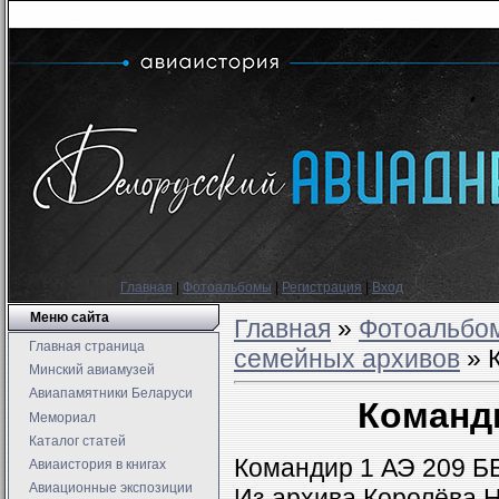
Главная
|
Фотоальбомы
|
Регистрация
|
Вход
Меню сайта
Главная
»
Фотоальбо
Главная страница
семейных архивов
» 
Минский авиамузей
Авиапамятники Беларуси
Команд
Мемориал
Каталог статей
Командир 1 АЭ 209 ББ
Авиаистория в книгах
Авиационные экспозиции
Из архива Королёва Н.